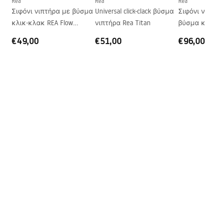
Rea
Rea
Rea
Σιφόνι νιπτήρα με βύσμα
Universal click-clack βύσμα
Σιφόνι νιπτ
Οπή βρύσης
Όχι
κλικ-κλακ REA Flow
νιπτήρα Rea Titan
βύσμα κλικ
Οπή υπερχείλισης
Όχι
Chrome
Titan
€49,00
€51,00
€96,00