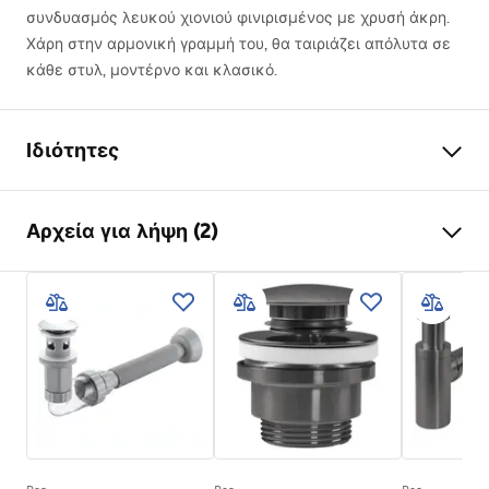
συνδυασμός λευκού χιονιού φινιρισμένος με χρυσή άκρη.
Χάρη στην αρμονική γραμμή του, θα ταιριάζει απόλυτα σε
κάθε στυλ, μοντέρνο και κλασικό.
Ιδιότητες
Τρόπος εγκατάστασης
Επιτραπέζια
Αρχεία για λήψη (2)
Υλικό
Υγειονομική κεραμική
Χρώμα
Λευκό , Λευκό/Χρυσό
Οδηγίες συναρμολόγησης
Φινίρισμα
Γυαλιστερό
Basin.pdf
Μήκος
465
mm
Πλάτος
330
mm
Όροι εγγύησης
Ύψος
135
mm
Warranty_Terms_and_Conditions_Basins_-_5.pdf
Βάθος
105
mm
Σχήμα
Ορθογώνιο