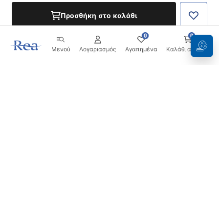
Προσθήκη στο καλάθι
0
0
Μενού
Λογαριασμός
Αγαπημένα
Καλάθι αγορών
Ενημερωτικό δελτίο
Μείνετε ενημερωμένοι με νέα και προσφορές!
Εγγραφή
Εισάγοντας και επιβεβαιώνοντας τα στοιχεία σας,
συμφωνείτε να λαμβάνετε το ενημερωτικό δελτίο
σύμφωνα με τους όρους που ορίζονται στους
Όρους και