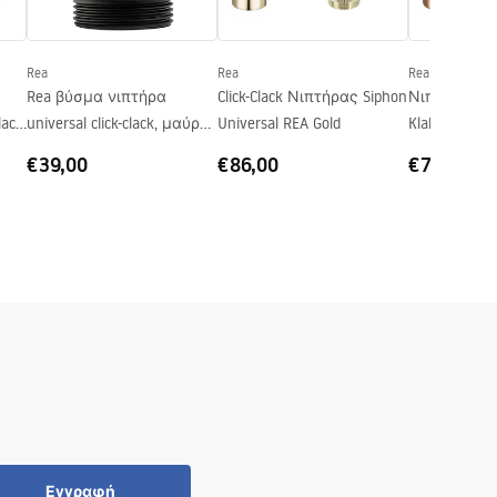
Rea
Rea
Rea
Rea βύσμα νιπτήρα
Click-Clack Νιπτήρας Siphon
Νιπτήρας Uni
lack
universal click-clack, μαύρο
Universal REA Gold
Klak Siphon R
ματ
€39,00
€86,00
€75,00
Εγγραφή