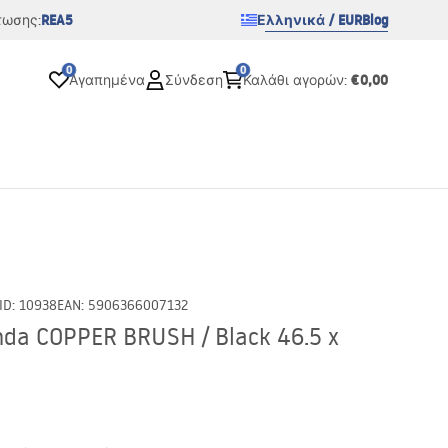
REA5
Ελληνικά / EUR
Blog
τωσης:
0
0
€0,00
Αγαπημένα
Σύνδεση
Καλάθι αγορών
:
ID
:
10938
EAN
:
5906366007132
da COPPER BRUSH / Black 46.5 x