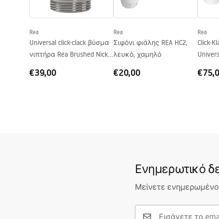
BELINDA BRUSH GOLD WHITE
Σχήμα
Ορθογώνι
Basins
Deklaracja.pdf
Οπή βρύσης
Όχι
Rea
Rea
Rea
Οπή υπερχείλισης
Όχι
Universal click-clack βύσμα
Σιφόνι φιάλης REA HC2,
Click-
νιπτήρα Rea Brushed Nickel
λευκό, χαμηλό
Univer
INOX
€39,00
€20,00
€75,
Ενημερωτικό δε
Μείνετε ενημερωμένοι