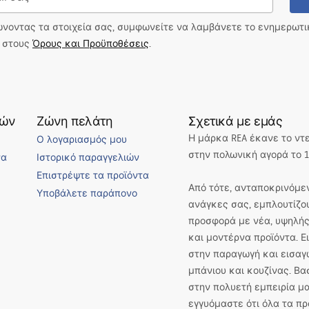
ώνοντας τα στοιχεία σας, συμφωνείτε να λαμβάνετε το ενημερωτ
ι στους
Όρους και Προϋποθέσεις
.
τών
Ζώνη πελάτη
Σχετικά με εμάς
Η μάρκα REA έκανε το ντ
Ο λογαριασμός μου
στην πολωνική αγορά το 1
να
Ιστορικό παραγγελιών
Επιστρέψτε τα προϊόντα
Από τότε, ανταποκρινόμεν
Υποβάλετε παράπονο
ανάγκες σας, εμπλουτίζο
προσφορά με νέα, υψηλής
και μοντέρνα προϊόντα. 
στην παραγωγή και εισαγ
μπάνιου και κουζίνας. Βα
στην πολυετή εμπειρία μα
εγγυόμαστε ότι όλα τα πρ