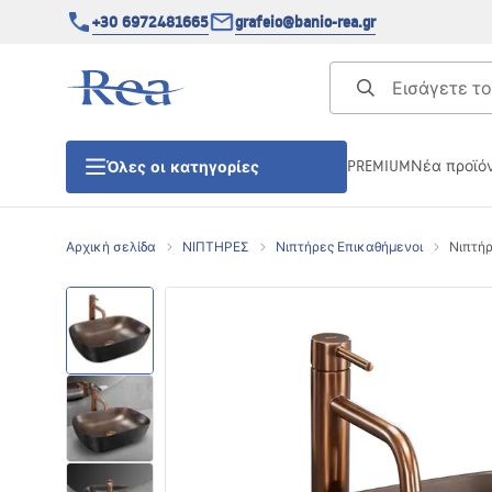
+30 6972481665
grafeio@banio-rea.gr
PREMIUM
Νέα προϊό
Όλες οι κατηγορίες
Αρχική σελίδα
ΝΙΠΤΗΡΕΣ
Νιπτήρες Επικαθήμενοι
Νιπτήρα
ΚΑΜΠΙΝΕΣ ΝΤΟΥΖΙΕΡΑΣ
Πόρτες ντουζίερας
ΒΑΣΕΙΣ ΝΤΟΥΖΙΕΡΑΣ
ΣΙΦΩΝΙΑ ΔΑΠΕΔΟΥ