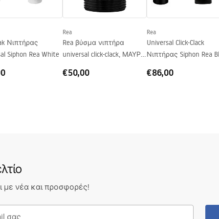
ο
_-_5.pdf
Rea
Rea
Klak Νιπτήρας
Rea βύσμα νιπτήρα
Universal Click-Clack
sal Siphon Rea White
universal click-clack, ΜΑΥΡΟ
Νιπτήρας Siphon Rea B
ΜΕΤΑΛΛΙΚΟ
Antique
00
€50,00
€86,00
λτίο
 με νέα και προσφορές!