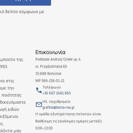
ικό δελτίο σύμφωνα με
Επικοινωνία
εμπούτο της
Podlasiak Andrzej Cylwik sp. k.
993.
ul. Przędzalniana 60
15-688 Białystok
οι στις
NIP 966-216-01-21
Τηλέφωνο
υμε την
+30 697 2481 665
 ποιότητας
Ηλ. ταχυδρομείο
Ειδικευόμαστε
grafeio@banio-rea.gr
ωγή ειδών
Η ομάδα εξυπηρέτησης πελατών είναι
σιζόμενοι
διαθέσιμη τις εργάσιμες ημέρες μεταξύ:
ς,
9:00–13:00
οϊόντα μας