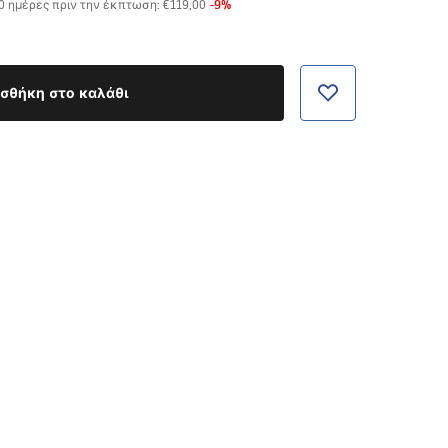
-
9
%
30 ημέρες πριν την έκπτωση:
€119,00
σθήκη στο καλάθι