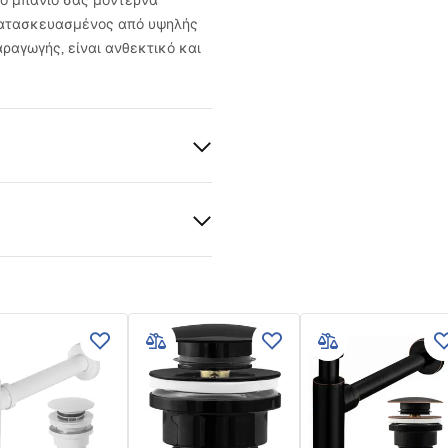
το μπάνιο σας μοντέρνα
 κατασκευασμένος από υψηλής
αραγωγής, είναι ανθεκτικό και
ια
κή κεραμική
λκός
τσισμένο
 produktu
- NABLATOWA.pdf
 εγγύησης
nty_Terms_and_Conditions_