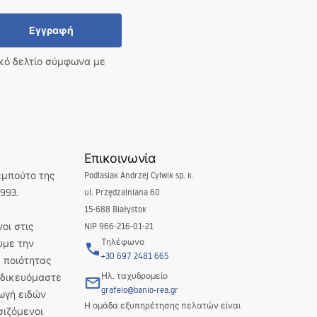
Εγγραφή
ικό δελτίο σύμφωνα με
Επικοινωνία
εμπούτο της
Podlasiak Andrzej Cylwik sp. k.
993.
ul. Przędzalniana 60
15-688 Białystok
οι στις
NIP 966-216-01-21
Τηλέφωνο
υμε την
+30 697 2481 665
 ποιότητας
Ηλ. ταχυδρομείο
Ειδικευόμαστε
grafeio@banio-rea.gr
ωγή ειδών
Η ομάδα εξυπηρέτησης πελατών είναι
σιζόμενοι