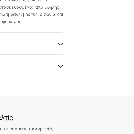
το μπάνιο σας μοντέρνα
 κατασκευασμένος από υψηλής
ριλαμβάνει βρύσες, σιφόνια και
οσφορά μας.
ια
κή κεραμική
 πέτρας
 εγγύησης
nty_Terms_and_Conditions_
_-_5.pdf
λτίο
 με νέα και προσφορές!