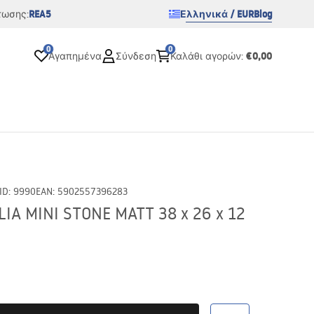
REA5
Ελληνικά / EUR
Blog
τωσης:
0
0
€0,00
Αγαπημένα
Σύνδεση
Καλάθι αγορών
:
ID
:
9990
EAN
:
5902557396283
IA MINI STONE MATT 38 x 26 x 12