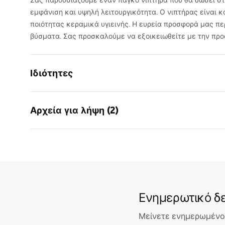
Σας παρουσιάζουμε έναν πάγκο νιπτήρα που θα δώσει σ
εμφάνιση και υψηλή λειτουργικότητα. Ο νιπτήρας είναι
ποιότητας κεραμικά υγιεινής. Η ευρεία προσφορά μας πε
βύσματα. Σας προσκαλούμε να εξοικειωθείτε με την πρ
Ιδιότητες
Τρόπος εγκατάστασης
Επιτραπέζ
Αρχεία για λήψη (2)
Υλικό
Υγειονομι
Χρώμα
Απομίμηση
Οδηγίες
Όροι
Φινίρισμα
Ματ
συναρμολόγησης
Warra
Μήκος
380
mm
Basins
Basin.pdf
Πλάτος
260
mm
Ενημερωτικό δε
Ύψος
120
mm
Βάθος
100
mm
Μείνετε ενημερωμένοι