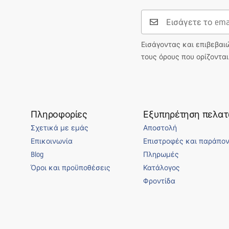
Σχήμα
Οβάλ
Οπή βρύσης
Όχι
Οπή υπερχείλισης
Όχι
Εισάγοντας και επιβεβαι
τους όρους που ορίζοντα
Πληροφορίες
Εξυπηρέτηση πελα
Σχετικά με εμάς
Αποστολή
Επικοινωνία
Επιστροφές και παράπο
Blog
Πληρωμές
Όροι και προϋποθέσεις
Κατάλογος
Φροντίδα