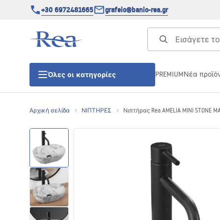
+30 6972481665
grafeio@banio-rea.gr
PREMIUM
Νέα προϊό
Όλες οι κατηγορίες
Αρχική σελίδα
ΝΙΠΤΗΡΕΣ
Νιπτήρας Rea AMELIA MINI STONE MAT
ΚΑΜΠΙΝΕΣ ΝΤΟΥΖΙΕΡΑΣ
Πόρτες ντουζίερας
ΒΑΣΕΙΣ ΝΤΟΥΖΙΕΡΑΣ
ΣΙΦΩΝΙΑ ΔΑΠΕΔΟΥ