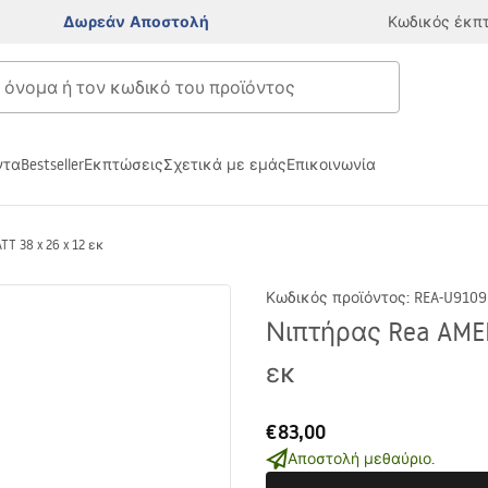
Δωρεάν Αποστολή
Κωδικός έκπ
ντα
Bestseller
Εκπτώσεις
Σχετικά με εμάς
Επικοινωνία
T 38 x 26 x 12 εκ
Κωδικός προϊόντος
:
REA-U9109
Νιπτήρας Rea AMEL
εκ
€83,00
Αποστολή μεθαύριο.