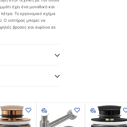
Χάρη στην τεχνική με την οποία
μάτι έχει ένα μοναδικό και
ή πέτρα. Το εργονομικό σχήμα
ύ. Ο νιπτήρας μπορεί να
ψηλές βρύσες και σιφόνια σε
ια
κή κεραμική
 πέτρας
 εγγύησης
nty_Terms_and_Conditions_
_-_5.pdf