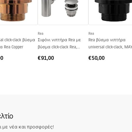
Rea
Rea
al click-clack βύσμα
Σιφόνι νιπτήρα Rea με
Rea βύσμα νιπτήρα
α Rea Copper
βύσμα click-clack Rea,
universal click-clack, Μ
Βουρτσισμένο ΝΙΚΕΛ
ΜΕΤΑΛΛΙΚΟ
00
€91,00
€50,00
λτίο
 με νέα και προσφορές!