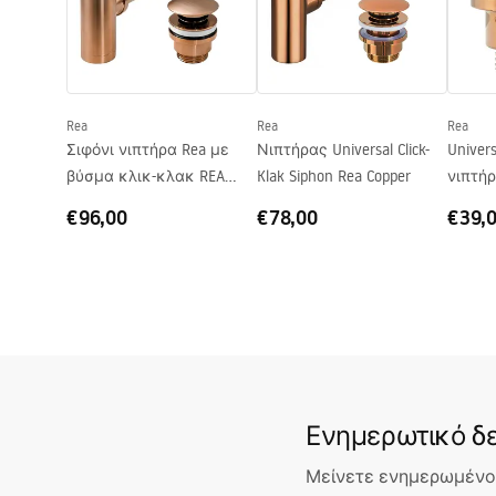
Βάθος
100
mm
Σχήμα
Οβάλ
Οπή βρύσης
Όχι
Rea
Rea
Rea
Οπή υπερχείλισης
Όχι
Σιφόνι νιπτήρα Rea με
Νιπτήρας Universal Click-
Univers
βύσμα κλικ-κλακ REA
Klak Siphon Rea Copper
νιπτήρ
COPPER MAT
€96,00
€78,00
€39,
Ενημερωτικό δε
Μείνετε ενημερωμένοι