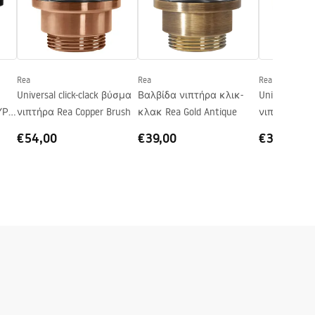
Rea
Rea
Rea
Universal click-clack βύσμα
Βαλβίδα νιπτήρα κλικ-
Universal cli
ΑΥΡΟ
νιπτήρα Rea Copper Brush
κλακ Rea Gold Antique
νιπτήρα Rea 
INOX
€54,00
€39,00
€39,00