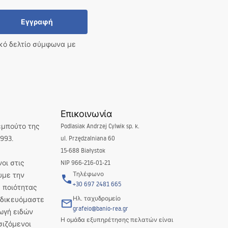
Εγγραφή
ικό δελτίο σύμφωνα με
Επικοινωνία
εμπούτο της
Podlasiak Andrzej Cylwik sp. k.
993.
ul. Przędzalniana 60
15-688 Białystok
οι στις
NIP 966-216-01-21
Τηλέφωνο
υμε την
+30 697 2481 665
 ποιότητας
Ηλ. ταχυδρομείο
Ειδικευόμαστε
grafeio@banio-rea.gr
ωγή ειδών
Η ομάδα εξυπηρέτησης πελατών είναι
σιζόμενοι