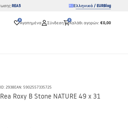
REA5
Ελληνικά / EUR
Blog
τωσης:
0
0
€0,00
Αγαπημένα
Σύνδεση
Καλάθι αγορών
:
ID
:
2938
EAN
:
5902557335725
ea Roxy B Stone NATURE 49 x 31