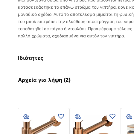
Μια μοντέρνα σειρά από νιπτήρες που μιμούνται πέτρα. 
κατασκευάστηκε το επάνω στρώμα του νιπτήρα, κάθε κομ
μοναδικό σχέδιο. Αυτό το αποτέλεσμα μιμείται τη φυσικ
του μπολ επιτρέπει την ελεύθερη αποστράγγιση του νερο
τοποθετηθεί σε πάγκο ή ντουλάπι. Προσφέρουμε τέλειες 
πολλά χρώματα, σχεδιασμένα για αυτόν τον νιπτήρα.
Ιδιότητες
Τρόπος εγκατάστασης
Επιτραπέζ
Αρχεία για λήψη (2)
Υλικό
Υγειονομι
Χρώμα
Απομίμηση
Οδηγίες
Όροι
Φινίρισμα
Ματ
συναρμολόγησης
Warra
Μήκος
490
mm
Basins
Basin.pdf
Πλάτος
310
mm
Ύψος
135
mm