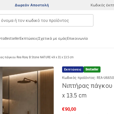
Δωρεάν Αποστολή
Κωδικός έκπ
ντα
Bestseller
Εκπτώσεις
Σχετικά με εμάς
Επικοινωνία
ας πάγκου Rea Roxy B Stone NATURE 49 x 31 x 13.5 cm
Εκπτώσεις
Bestseller
Κωδικός προϊόντος
:
REA-U6650
Νιπτήρας πάγκου R
x 13.5 cm
€90,00