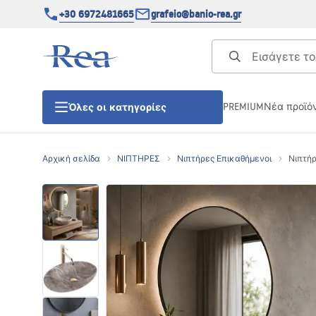
+30 6972481665
grafeio@banio-rea.gr
PREMIUM
Νέα προϊό
Όλες οι κατηγορίες
Αρχική σελίδα
ΝΙΠΤΗΡΕΣ
Νιπτήρες Επικαθήμενοι
Νιπτήρ
ΚΑΜΠΙΝΕΣ ΝΤΟΥΖΙΕΡΑΣ
Πόρτες ντουζίερας
ΒΑΣΕΙΣ ΝΤΟΥΖΙΕΡΑΣ
ΣΙΦΩΝΙΑ ΔΑΠΕΔΟΥ