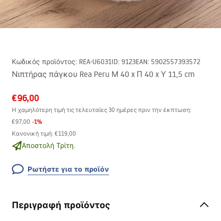
Κωδικός προϊόντος
:
REA-U6031
ID
:
9123
EAN
:
5902557393572
Νιπτήρας πάγκου Rea Peru Μ 40 x Π 40 x Υ 11,5 cm
€96,00
Η χαμηλότερη τιμή τις τελευταίες 30 ημέρες πριν την έκπτωση:
-
1
%
€97,00
Κανονική τιμή
:
€119,00
Αποστολή Τρίτη.
Ρωτήστε για το προϊόν
Περιγραφή προϊόντος