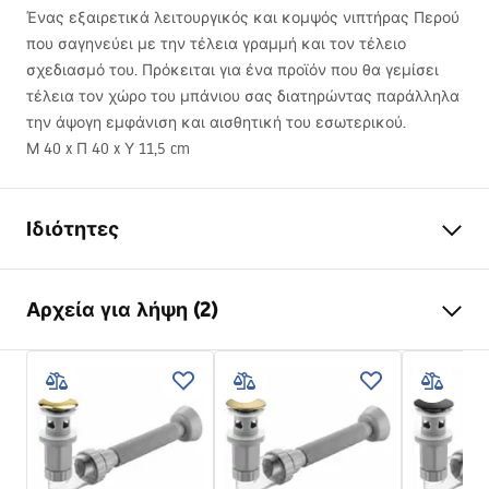
Ένας εξαιρετικά λειτουργικός και κομψός νιπτήρας Περού
που σαγηνεύει με την τέλεια γραμμή και τον τέλειο
σχεδιασμό του. Πρόκειται για ένα προϊόν που θα γεμίσει
τέλεια τον χώρο του μπάνιου σας διατηρώντας παράλληλα
την άψογη εμφάνιση και αισθητική του εσωτερικού.
Μ 40 x Π 40 x Υ 11,5 cm
Ιδιότητες
Τρόπος εγκατάστασης
Επιτραπέζια
Αρχεία για λήψη (2)
Υλικό
Υγειονομική κεραμική
Χρώμα
Σχέδιο
Οδηγίες συναρμολόγησης
Φινίρισμα
Γυαλιστερό
Basin.pdf
Μήκος
400
mm
Πλάτος
400
mm
Όροι εγγύησης