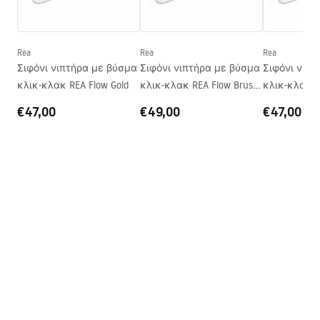
Ύψος
115
mm
Warranty_Terms_and_Conditions_Basins_-_5.pdf
Βάθος
100
mm
Σχήμα
Στρογγυλό
Rea
Rea
Rea
Σιφόνι νιπτήρα με βύσμα
Σιφόνι νιπτήρα με βύσμα
Σιφόνι νιπ
Οπή βρύσης
Όχι
κλικ-κλακ REA Flow Gold
κλικ-κλακ REA Flow Brush
κλικ-κλακ R
Οπή υπερχείλισης
Όχι
Gold
€47,00
€49,00
€47,00