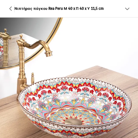
Νιπτήρας πάγκου Rea Peru Μ 40 x Π 40 x Υ 11,5 cm