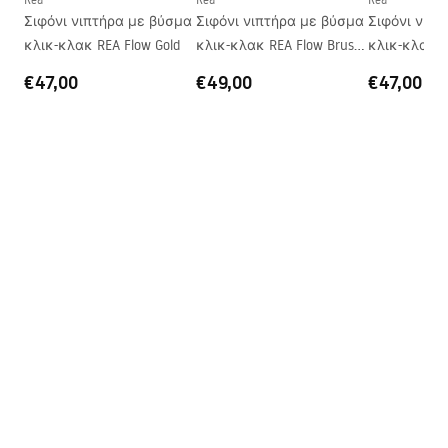
Σιφόνι νιπτήρα με βύσμα
Σιφόνι νιπτήρα με βύσμα
Σιφόνι νιπ
Οπή βρύσης
Όχι
κλικ-κλακ REA Flow Gold
κλικ-κλακ REA Flow Brush
κλικ-κλακ R
Οπή υπερχείλισης
Όχι
Gold
€47,00
€49,00
€47,00