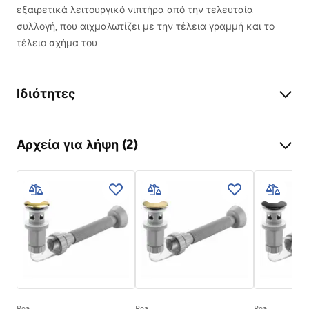
εξαιρετικά λειτουργικό νιπτήρα από την τελευταία
συλλογή, που αιχμαλωτίζει με την τέλεια γραμμή και το
τέλειο σχήμα του.
Ιδιότητες
Τρόπος εγκατάστασης
Επιτραπέζια
Αρχεία για λήψη (2)
Υλικό
Υγειονομική κεραμική
Χρώμα
Μπλε, Σχέδιο
Οδηγίες συναρμολόγησης
Φινίρισμα
Γυαλιστερό
Basin.pdf
Μήκος
520
mm
Πλάτος
400
mm
Όροι εγγύησης
Ύψος
135
mm
Warranty_Terms_and_Conditions_Basins_-_5.pdf
Βάθος
110
mm
Σχήμα
Οβάλ
Rea
Rea
Rea