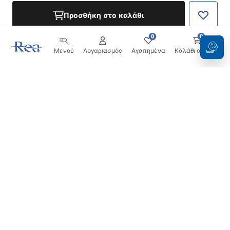
Προσθήκη στο καλάθι
0
0
Μενού
Λογαριασμός
Αγαπημένα
Καλάθι αγορών
Ενημερωτικό δελτίο
Μείνετε ενημερωμένοι με νέα και προσφορές!
Εγγραφή
Εισάγοντας και επιβεβαιώνοντας τα στοιχεία σας,
συμφωνείτε να λαμβάνετε το ενημερωτικό δελτίο
σύμφωνα με τους όρους που ορίζονται στους
Όρους και