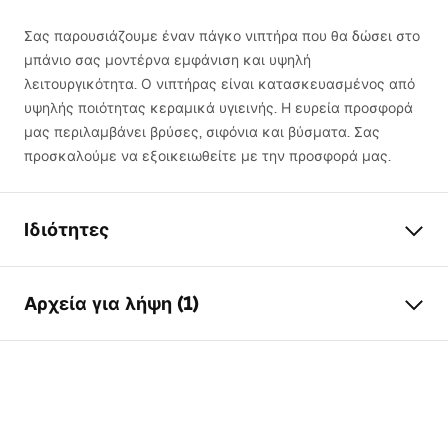
Σας παρουσιάζουμε έναν πάγκο νιπτήρα που θα δώσει στο
μπάνιο σας μοντέρνα εμφάνιση και υψηλή
λειτουργικότητα. Ο νιπτήρας είναι κατασκευασμένος από
υψηλής ποιότητας κεραμικά υγιεινής. Η ευρεία προσφορά
μας περιλαμβάνει βρύσες, σιφόνια και βύσματα. Σας
προσκαλούμε να εξοικειωθείτε με την προσφορά μας.
Ιδιότητες
Τρόπος εγκατάστασης
Επιτραπέζια
Αρχεία για λήψη (1)
Υλικό
Κεραμικό
Χρώμα
Λευκό/Ασημί
Όροι εγγύησης
Φινίρισμα
Γυαλιστερό
Warranty_Terms_and_Conditions_Basins_-_5.pdf
Μήκος
410
mm
Πλάτος
340
mm