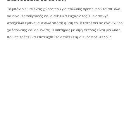
Το μπάνιο είναι ένας χώρος που για πολλούς πρέπει πρώτα απ’ όλα
να είναι λειτουργικός και αισθητικά ευχάριστος. Η εισαγωγή
στοιχείων εμπνευσμένων από τη φύση το μετατρέπει σε έναν χώρο
χαλάρωσης και αρμονίας. Ο νιπτήρας με όψη πέτρας είναι μια λύση
που επιτρέπει να επιτευχθεί το αποτέλεσμα ενός πολυτελούς
εσωτερικού χωρίς την αναγκαιότητα χρήσης βαριών και δύσκολων
στην επεξεργασία πετρωμάτων.
Η λεπτή αναπαραγωγή υφών και χρωμάτων κάνει τον νιπτήρα με
μίμηση πέτρας να εντυπωσιάζει με την αυθεντική του εμφάνιση, ενώ
ταυτόχρονα παραμένει πρακτικός και εύκολος στην καθημερινή
χρήση. Γι’ αυτόν ακριβώς το λόγο οι νιπτήρες με όψη πέτρας
κερδίζουν όλο και μεγαλύτερη δημοτικότητα σε μοντέρνες
διαρρυθμίσεις μπάνιου.
Νιπτήρας με όψη πέτρας – μοναδικά
σχήματα και εφαρμογές
Η ποικίλη γκάμα μας περιλαμβάνει πολλά μοντέλα, επιτρέποντας σε
κάθε έναν να βρει την καλύτερη επιλογή για τον χώρο του. Ο