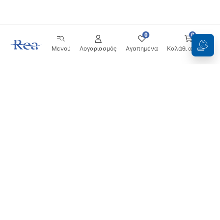
0
0
Μενού
Λογαριασμός
Αγαπημένα
Καλάθι αγορών
Ενημερωτικό δελτίο
Μείνετε ενημερωμένοι με νέα και προσφορές!
Εγγραφή
Εισάγοντας και επιβεβαιώνοντας τα στοιχεία σας,
συμφωνείτε να λαμβάνετε το ενημερωτικό δελτίο
σύμφωνα με τους όρους που ορίζονται στους
Όρους και