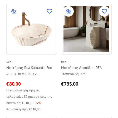
Rea
Rea
Νιπτήρας Rea Samanta Zen
Νιπτήρας Δαπέδου REA
49.5 x 38 x 13.5 εκ.
Travena Square
€80,00
€735,00
Η χαμηλότερη τιμή τις
τελευταίες 30 ημέρες πριν την
έκπτωση:
€118,00
-
32
%
Κανονική τιμή
:
€118,00