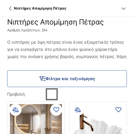
Νιπτήρες Απομίμηση Πέτρας
Νιπτήρες Απομίμηση Πέτρας
Αριθμός προϊόντων: 164
Ο νιπτήρας με όψη πέτρας είναι ένας εξαιρετικός τρόπος
για να εισαγάγετε στο μπάνιο έναν φυσικό χαρακτήρα
χωρίς την ανάγκη χρήσης βαριάς, συμπαγούς πέτρας. Χάρη
στις σύγχρονες τεχνολογίες, ο νιπτήρας με μίμηση πέτρας
συνδυάζει μοναδικό σχεδιασμό με πρακτική και άνετη
καθημερινή χρήση. Τέτοιες λύσεις επιτρέπουν τη
Φίλτρα και ταξινόμηση
δημιουργία μιας κομψής και ανθεκτικής διαρρύθμισης που
ενσωματώνεται αρμονικά σε διάφορα στυλ εσωτερικών
Προβολή
:
χώρων. Επιλέξτε τον για το μπάνιο σας σήμερα!