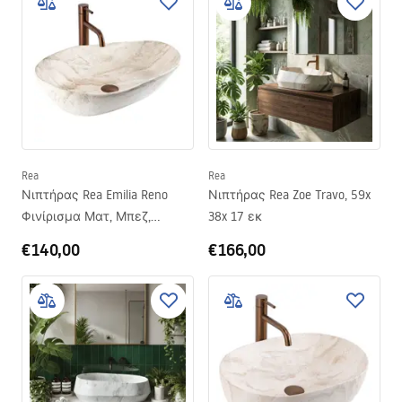
Rea
Rea
Νιπτήρας Rea Emilia Reno
Νιπτήρας Rea Zoe Travo, 59x
Φινίρισμα Ματ, Μπεζ,
38x 17 εκ
Απομίμηση πέτρας 56 x 38 x
€140,00
€166,00
13.5 εκ