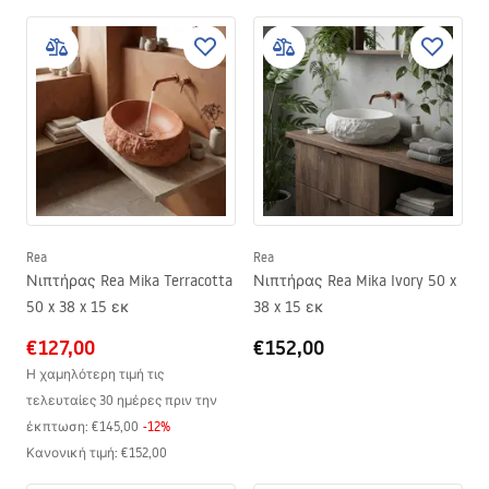
Rea
Rea
Νιπτήρας Rea Mika Terracotta
Νιπτήρας Rea Mika Ivory 50 x
50 x 38 x 15 εκ
38 x 15 εκ
€127,00
€152,00
Η χαμηλότερη τιμή τις
τελευταίες 30 ημέρες πριν την
έκπτωση:
€145,00
-
12
%
Κανονική τιμή
:
€152,00