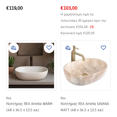
€119,00
€103,00
Η χαμηλότερη τιμή τις
τελευταίες 30 ημέρες πριν την
έκπτωση:
€104,00
-
1
%
Κανονική τιμή
:
€120,00
Rea
Rea
Νιπτήρας REA Amelia WARM
Νιπτήρας REA Amelia SAVANA
(48 x 34.5 x 13.5 εκ)
MATT (48 x 34.5 x 13.5 εκ)