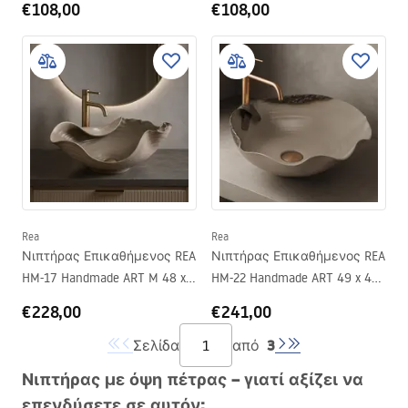
€108,00
€108,00
Rea
Rea
Νιπτήρας Επικαθήμενος REA
Νιπτήρας Επικαθήμενος REA
HM-17 Handmade ART M 48 x
HM-22 Handmade ART 49 x 44
Π 44 x Υ18 cm
x 18 cm
€228,00
€241,00
3
Σελίδα
από
Νιπτήρας με όψη πέτρας – γιατί αξίζει να
επενδύσετε σε αυτόν;