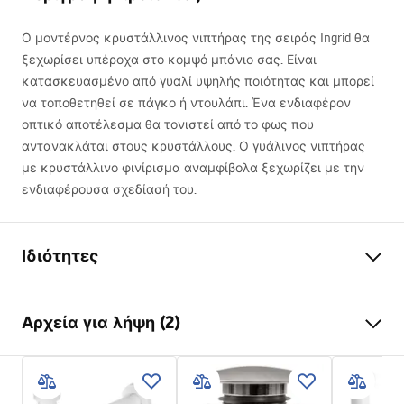
Ο μοντέρνος κρυστάλλινος νιπτήρας της σειράς Ingrid θα
ξεχωρίσει υπέροχα στο κομψό μπάνιο σας. Είναι
κατασκευασμένο από γυαλί υψηλής ποιότητας και μπορεί
να τοποθετηθεί σε πάγκο ή ντουλάπι. Ένα ενδιαφέρον
οπτικό αποτέλεσμα θα τονιστεί από το φως που
αντανακλάται στους κρυστάλλους. Ο γυάλινος νιπτήρας
με κρυστάλλινο φινίρισμα αναμφίβολα ξεχωρίζει με την
ενδιαφέρουσα σχεδίασή του.
Ιδιότητες
Τρόπος εγκατάστασης
Επιτραπέζια
Αρχεία για λήψη (2)
Υλικό
μετριασμένο γυαλί
Χρώμα
Διαφανές
Οδηγίες συναρμολόγησης
Φινίρισμα
Γυαλιστερό
Basin.pdf