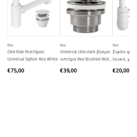
Μήκος
360
mm
Πλάτος
360
mm
Όροι εγγύησης
Ύψος
120
mm
Warranty_Terms_and_Conditions_Basins_-_5.pdf
Βάθος
95
mm
Σχήμα
Στρογγυλό
Rea
Rea
Rea
Click-Klak Νιπτήρας
Universal click-clack βύσμα
Σιφόνι φιάλ
Οπή βρύσης
Όχι
Universal Siphon Rea White
νιπτήρα Rea Brushed Nickel
λευκό, χαμ
Οπή υπερχείλισης
Όχι
INOX
€75,00
€39,00
€20,00