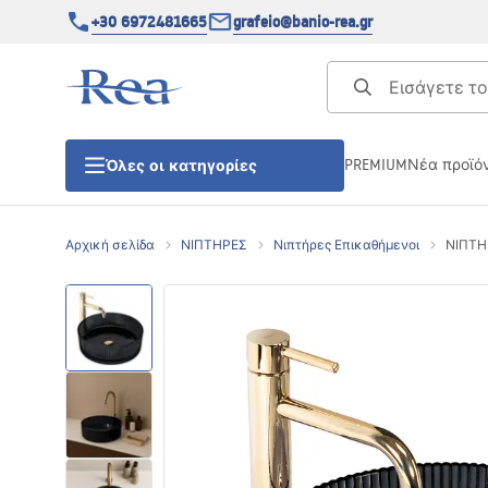
+30 6972481665
grafeio@banio-rea.gr
PREMIUM
Νέα προϊό
Όλες οι κατηγορίες
Αρχική σελίδα
ΝΙΠΤΗΡΕΣ
Νιπτήρες Επικαθήμενοι
ΝΙΠΤΗΡΑ
ΚΑΜΠΙΝΕΣ ΝΤΟΥΖΙΕΡΑΣ
Πόρτες ντουζίερας
ΒΑΣΕΙΣ ΝΤΟΥΖΙΕΡΑΣ
ΣΙΦΩΝΙΑ ΔΑΠΕΔΟΥ