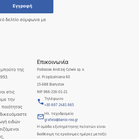
Εγγραφή
ικό δελτίο σύμφωνα με
Επικοινωνία
εμπούτο της
Podlasiak Andrzej Cylwik sp. k.
993.
ul. Przędzalniana 60
15-688 Białystok
οι στις
NIP 966-216-01-21
Τηλέφωνο
υμε την
+30 697 2481 665
 ποιότητας
Ηλ. ταχυδρομείο
Ειδικευόμαστε
grafeio@banio-rea.gr
ωγή ειδών
Η ομάδα εξυπηρέτησης πελατών είναι
σιζόμενοι
διαθέσιμη τις εργάσιμες ημέρες μεταξύ:
ς,