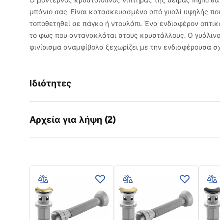
Ο μοντέρνος κρυστάλλινος νιπτήρας της σειράς Ingrid θ
μπάνιο σας. Είναι κατασκευασμένο από γυαλί υψηλής ποι
τοποθετηθεί σε πάγκο ή ντουλάπι. Ένα ενδιαφέρον οπτικ
το φως που αντανακλάται στους κρυστάλλους. Ο γυάλινο
φινίρισμα αναμφίβολα ξεχωρίζει με την ενδιαφέρουσα σχ
Ιδιότητες
Τρόπος εγκατάστασης
Επιτραπέζ
Αρχεία για λήψη (2)
Υλικό
μετριασμέ
Χρώμα
Μαύρο
Οδηγίες
Όροι
Φινίρισμα
Γυαλιστερ
συναρμολόγησης
Warra
Μήκος
360
mm
Basins
Basin.pdf
Πλάτος
360
mm
Ύψος
115
mm
Βάθος
95
mm