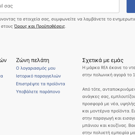
ώνοντας τα στοιχεία σας, συμφωνείτε να λαμβάνετε το ενημερωτ
ι στους
Όρους και Προϋποθέσεις
.
τών
Ζώνη πελάτη
Σχετικά με εμάς
Η μάρκα REA έκανε το ντ
Ο λογαριασμός μου
στην πολωνική αγορά το 1
να
Ιστορικό παραγγελιών
Επιστρέψτε τα προϊόντα
Από τότε, ανταποκρινόμεν
Υποβάλετε παράπονο
ανάγκες σας, εμπλουτίζο
προσφορά με νέα, υψηλής
και μοντέρνα προϊόντα. 
στην παραγωγή και εισαγ
μπάνιου και κουζίνας. Βα
στην πολυετή εμπειρία μα