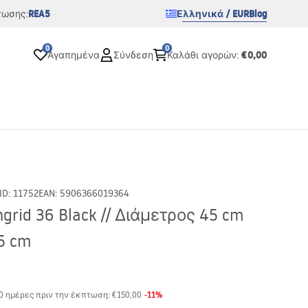
REA5
Ελληνικά / EUR
Blog
τωσης:
0
0
€0,00
Αγαπημένα
Σύνδεση
Καλάθι αγορών
:
ID
:
11752
EAN
:
5906366019364
grid 36 Black // Διάμετρος 45 cm
.5 cm
-
11
%
30 ημέρες πριν την έκπτωση:
€150,00