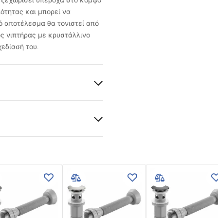
α ξεχωρίσει υπέροχα στο κομψό
ότητας και μπορεί να
ό αποτέλεσμα θα τονιστεί από
ς νιπτήρας με κρυστάλλινο
εδίασή του.
ια
νο γυαλί
 εγγύησης
ό
nty_Terms_and_Conditions_
_-_5.pdf