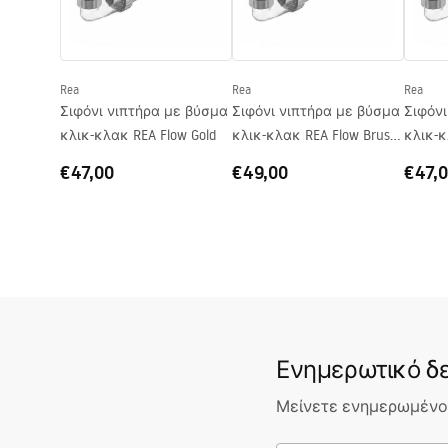
Σχήμα
Στρογγυλό
Οπή βρύσης
Όχι
Rea
Rea
Rea
Οπή υπερχείλισης
Όχι
Σιφόνι νιπτήρα με βύσμα
Σιφόνι νιπτήρα με βύσμα
Σιφόνι
κλικ-κλακ REA Flow Gold
κλικ-κλακ REA Flow Brush
κλικ-κ
Gold
€47,00
€49,00
€47,
Ενημερωτικό δε
Μείνετε ενημερωμένοι