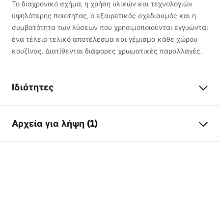
Το διαχρονικό σχήμα, η χρήση υλικών και τεχνολογιών
υψηλότερης ποιότητας, ο εξαιρετικός σχεδιασμός και η
συμβατότητα των λύσεων που χρησιμοποιούνται εγγυώνται
ένα τέλειο τελικό αποτέλεσμα και γέμισμα κάθε χώρου
κουζίνας. Διατίθενται διάφορες χρωματικές παραλλαγές.
Ιδιότητες
Μήκος νεροχύτη (mm)
560
mm
Αρχεία για λήψη (1)
Πλάτος λεκάνης νεροχύτη
465
mm
(mm)
Οδηγίες συναρμολόγησης
Βάθος λεκάνης νεροχύτη
200
mm
(mm)
Sink.pdf
Οπή βρύσης
Όχι
Υλικό
Γρανίτης
Χρώμα Rea
Μαύρο μεταλλικό