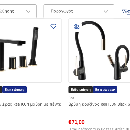
οώθησης
Παραγωγός
Φ
Εκπτώσεις
Ειδοποίηση
Εκπτώσεις
Rea
ιέρας Rea ICON μαύρη με πέντε
Βρύση κουζίνας Rea ICON Black G
€71,00
Η χαμηλότερη τιμή τις τελευταίες 30