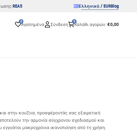
REA5
Ελληνικά / EUR
Blog
τωσης:
0
0
€0,00
Αγαπημένα
Σύνδεση
Καλάθι αγορών
:
 και στην κουζίνα, προσφέροντάς σας εξαιρετική
n αποτελούν την αρμονία σύγχρονου σχεδιασμού και
υ εγγυάται μακροχρόνια ικανοποίηση από τη χρήση.
κό, δημιουργώντας έναν μοναδικό, κομψό σχεδιασμό.