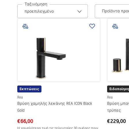
Ταξινόμηση
ΛΕΚΑΝΕΣ ΤΟΥΑΛΕΤΑΣ
Προϊόντα πρ
ΝΙΠΤΗΡΕΣ
ΜΠΑΝΙΕΡΕΣ
ΜΠΑΤΑΡΙΕΣ
ΣΤΗΛΕΣ ΜΠΑΝΙΟΥ
Εκπτώσεις
ΝΕΡΟΧΥΤΕΣ
Ειδοποίηση
Rea
Rea
Βρύση χαμηλής λεκάνης REA ICON Black
Βρύση μπαν
ΕΠΙΠΛΑ & ΑΞΕΣΟΥΑΡ
Gold
τρύπες
ΜΠΑΝΙΟΥ
€66,00
€229,00
Η χαμηλότερη τιμή τις τελευταίες 30 ημέρες πριν