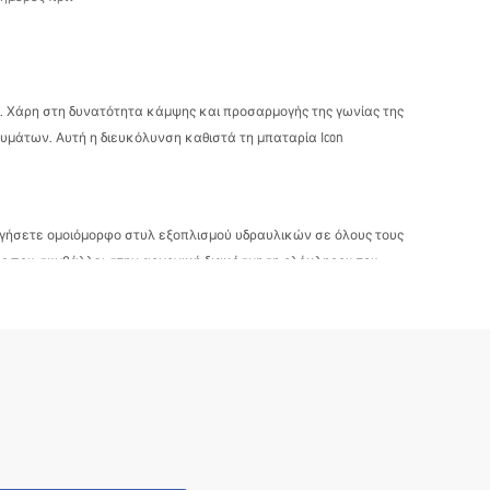
ση. Χάρη στη δυνατότητα κάμψης και προσαρμογής της γωνίας της
ευμάτων. Αυτή η διευκόλυνση καθιστά τη μπαταρία Icon
υργήσετε ομοιόμορφο στυλ εξοπλισμού υδραυλικών σε όλους τους
νός που συμβάλλει στην αρμονική διακόσμηση ολόκληρου του
κομψότητα και τη λειτουργικότητα των επιμέρους προϊόντων.