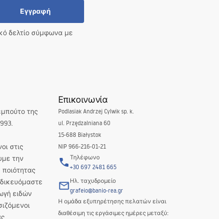
Εγγραφή
ικό δελτίο σύμφωνα με
Επικοινωνία
εμπούτο της
Podlasiak Andrzej Cylwik sp. k.
993.
ul. Przędzalniana 60
15-688 Białystok
οι στις
NIP 966-216-01-21
Τηλέφωνο
υμε την
+30 697 2481 665
 ποιότητας
Ηλ. ταχυδρομείο
Ειδικευόμαστε
grafeio@banio-rea.gr
ωγή ειδών
Η ομάδα εξυπηρέτησης πελατών είναι
σιζόμενοι
διαθέσιμη τις εργάσιμες ημέρες μεταξύ:
ς,