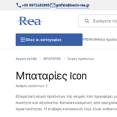
+30 6972481665
grafeio@banio-rea.gr
PREMIUM
Νέα προϊό
Όλες οι κατηγορίες
Αρχική σελίδα
ΜΠΑΤΑΡΙΕΣ
Σειρές προϊόντων
ΚΑΜΠΙΝΕΣ ΝΤΟΥΖΙΕΡΑΣ
Μπαταρίες Icon
Πόρτες ντουζίερας
Αριθμός προϊόντων: 3
ΒΑΣΕΙΣ ΝΤΟΥΖΙΕΡΑΣ
Εξαιρετική σειρά προϊόντων της σειράς Icon προσφέρει 
ποιότητα και αξιοπιστία. Κατασκευασμένες από ορείχα
ΣΙΦΩΝΙΑ ΔΑΠΕΔΟΥ
πρακτικότητας. Η στιβαρή κατασκευή τους είναι ανθεκτι
Συμβαδίζοντας με ποικίλες διακοσμητικές συνθέσεις, η 