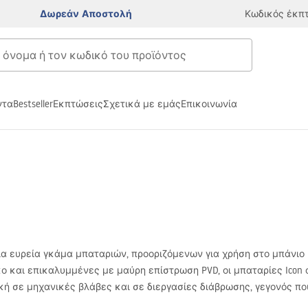
Δωρεάν Αποστολή
Κωδικός έκπ
ντα
Bestseller
Εκπτώσεις
Σχετικά με εμάς
Επικοινωνία
μια ευρεία γκάμα μπαταριών, προοριζόμενων για χρήση στο μπάνιο
λκο και επικαλυμμένες με μαύρη επίστρωση
PVD
, οι μπαταρίες Ico
κή σε μηχανικές βλάβες και σε διεργασίες διάβρωσης, γεγονός πο
μπαταρία Icon είναι ένα εξαιρετικό συμπλήρωμα για κάθε εσωτερι