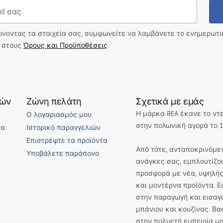
ώνοντας τα στοιχεία σας, συμφωνείτε να λαμβάνετε το ενημερωτ
ι στους
Όρους και Προϋποθέσεις
.
τών
Ζώνη πελάτη
Σχετικά με εμάς
Η μάρκα REA έκανε το ντ
Ο λογαριασμός μου
στην πολωνική αγορά το 1
να
Ιστορικό παραγγελιών
Επιστρέψτε τα προϊόντα
Από τότε, ανταποκρινόμεν
Υποβάλετε παράπονο
ανάγκες σας, εμπλουτίζο
προσφορά με νέα, υψηλής
και μοντέρνα προϊόντα. 
στην παραγωγή και εισαγ
μπάνιου και κουζίνας. Βα
στην πολυετή εμπειρία μα