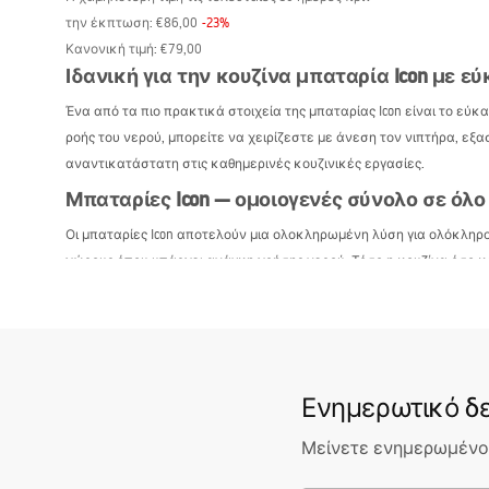
την έκπτωση:
€86,00
-
23
%
Κανονική τιμή
:
€79,00
Ιδανική για την κουζίνα μπαταρία Icon με ε
Ένα από τα πιο πρακτικά στοιχεία της μπαταρίας Icon είναι το εύ
ροής του νερού, μπορείτε να χειρίζεστε με άνεση τον νιπτήρα, εξ
αναντικατάστατη στις καθημερινές κουζινικές εργασίες.
Μπαταρίες Icon — ομοιογενές σύνολο σε όλο 
Οι μπαταρίες Icon αποτελούν μια ολοκληρωμένη λύση για ολόκληρο
χώρους όπου υπάρχει ανάγκη χρήσης νερού. Τόσο η κουζίνα όσο κα
σπιτιού. Μια τέτοια στυλιστική σύνθεση διευκολύνει τη διαχείρισ
Σας προσκαλούμε να ανακαλύψετε την εξαιρετική σειρά μπαταριών
Ενημερωτικό δε
Μείνετε ενημερωμένοι