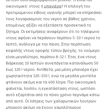
οικονομικό: ντους ή
μπανιέρα
? Η επιλογή του
προτιμώμενου είδους υγιεινής μπορεί να επηρεάσει
τους λογαριασμούς του νερού σε βάθος χρόνου,
επομένως αξίζει να εξετάσετε προσεκτικά το
ζήτημα. Οι εκτιμήσεις αναφέρουν ότι το τηλέφωνο
ντους αφήνει να περάσουν περίπου 5–10 l νερού το
λεπτό, ανάλογα με την πίεση. Στην περίπτωση
κεφαλής ντους οροφής τύπου βροχής, το νούμερο
είναι μεγαλύτερο, περίπου 8–12 l. Έτσι, ένα ντους
διάρκειας 10 λεπτών συνεπάγεται κατανάλωση 50
έως 120 l νερού. Αντίθετα, μια μέση μπανιέρα έχει
χωρητικότητα 120–150 l, ενώ τα μεγάλα μοντέλα
φτάνουν ακόμη και τα 400 λίτρα. Πιο οικονομική
φαίνεται, λοιπόν, η εγκατάσταση ντους, ωστόσο
αυτό εξαρτάται από το πόσο χρόνο περνάμε κάτω
από αυτό. Οι λάτρεις των χαλαρωτικών λουτρών
μπορούν ακόμη να έχουν χαμηλότερους