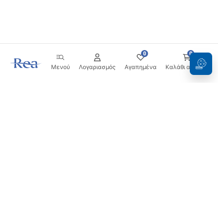
0
0
Μενού
Λογαριασμός
Αγαπημένα
Καλάθι αγορών
Ενημερωτικό δελτίο
Μείνετε ενημερωμένοι με νέα και προσφορές!
Εγγραφή
Εισάγοντας και επιβεβαιώνοντας τα στοιχεία σας,