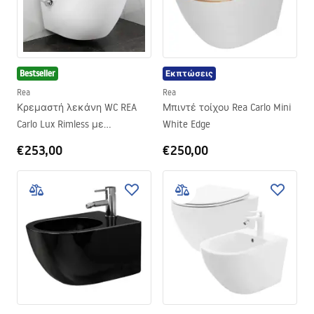
μπάνιου μπορεί εύκολα να κλείσει κανείς, αποτρέποντας
έτσι τη διασπορά μικροοργανισμών και δυσάρεστων
οσμών.
Bestseller
Εκπτώσεις
Rea
Rea
Κρεμαστή λεκάνη WC REA
Μπιντέ τοίχου Rea Carlo Mini
Carlo Lux Rimless με
White Edge
λειτουργία μπιντέ
€253,00
€250,00