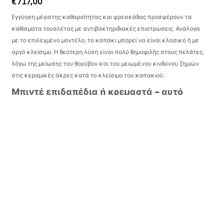
€717,00
Εγγύηση μέγιστης καθαριότητας και φρεσκάδας προσφέρουν τα
καθίσματα τουαλέτας με αντιβακτηριδιακές επιστρώσεις. Ανάλογα
με το επιλεγμένο μοντέλο, το καπάκι μπορεί να είναι κλασικό ή με
αργό κλείσιμο. Η δεύτερη λύση είναι πολύ δημοφιλής στους πελάτες,
λόγω της μείωσης του θορύβου και του μειωμένου κινδύνου ζημιών
στις κεραμικές άκρες κατά το κλείσιμο του καπακιού.
Μπιντέ επιδαπέδια ή κρεμαστά – αυτό
είναι το ερώτημα…
Όπως και στις λεκάνες τουαλέτας, το σώμα του μπιντέ μπορεί να
είναι κρεμαστό ή επιδαπέδιο. Το κρεμαστό μπιντέ ξεχωρίζει για την
κομψή εμφάνισή του. Συνδυάζεται άψογα με εσωτερικούς χώρους
διακοσμημένους σε μοντέρνο στιλ, και ο καθαρισμός γύρω από τη
συσκευή γίνεται γρήγορα και εύκολα χάρη στην πρόσβαση σε
ολόκληρη την επιφάνεια του δαπέδου στο μπάνιο. Ωστόσο, αξίζει να
γνωρίζετε ότι τα κρεμαστά μπιντέ είναι πιο δύσκολα στην
εγκατάσταση σε σχέση με τα κλασικά επιδαπέδια μοντέλα.
Συνήθως για αυτό απαιτείται η χρήση ειδικού εντοιχιζόμενου