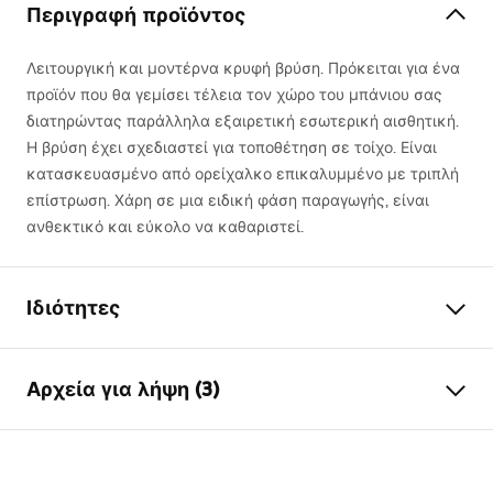
Περιγραφή προϊόντος
Λειτουργική και μοντέρνα κρυφή βρύση. Πρόκειται για ένα
προϊόν που θα γεμίσει τέλεια τον χώρο του μπάνιου σας
διατηρώντας παράλληλα εξαιρετική εσωτερική αισθητική.
Η βρύση έχει σχεδιαστεί για τοποθέτηση σε τοίχο. Είναι
κατασκευασμένο από ορείχαλκο επικαλυμμένο με τριπλή
επίστρωση. Χάρη σε μια ειδική φάση παραγωγής, είναι
ανθεκτικό και εύκολο να καθαριστεί.
Ιδιότητες
Τύπος βρύσης
του νιπτήρα, μπανιέρας
Αρχεία για λήψη (3)
Τρόπος εγκατάστασης
Επιτοίχια , Εντοιχιζόμενη
Χρώμα
Χρυσό βουρτσισμένο
Οδηγίες συναρμολόγησης
Τύπος στομίου
Σταθερή
Faucet.pdf