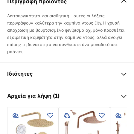
Περιγραφή προϊόντος
Λειτουργικότητα και αισθητική – αυτές οι λέξεις
περιγράφουν καλύτερα την καμπίνα ντους City. Η χρυσή
απόχρωση με βουρτσισμένο φινίρισμα όχι μόνο προσθέτει
εξαιρετική κομψότητα στην καμπίνα ντους, αλλά ανοίγει
επίσης τη δυνατότητα να συνθέσετε ένα μοναδικό σετ
μπάνιου.
Ιδιότητες
Διαστάσεις (πόρτα x
80x100
Αρχεία για λήψη (1)
τοίχος)
Χρώμα Rea
Χρυσό βουρτσισμένο
shower manual
Τύπος καμπίνας
Γωνιακό
shower manual.pdf
Γυαλί
Διαφανές 4mm, Διαφανές
5mm