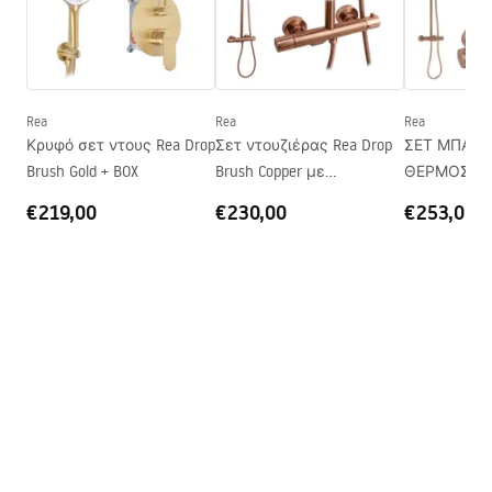
Μέθοδος ανοίγματος
Συρόμενη
Σειρά
City
Τοποθέτηση
Στο δίσκο του ντους ή στο
Rea
Rea
Rea
πάτωμα
Κρυφό σετ ντους Rea Drop
Σετ ντουζιέρας Rea Drop
ΣΕΤ ΜΠΑΝΙ
Ύψος (mm)
1900
mm
Brush Gold + BOX
Brush Copper με
ΘΕΡΜΟΣΤΑΤΗ
Σελίδα
Και οι δύο πλευρές
Θερμοστάτη
Light Brush 
€219,00
€230,00
€253,00
Εγγύηση
24 μήνες
Επίστρωση Easy Clean
Όχι