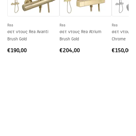
Σειρά
Atlas
Manual
Τοποθέτηση
Στο δίσκο του ντους ή στο
Instrukcja_monta__u_kabiny_przy__ciennej_Atlas.pdf
πάτωμα
Rea
Rea
Rea
Ύψος (mm)
2000
mm
σετ ντους Rea Avanti
σετ ντους Rea Atrium
σετ ντους R
Σελίδα
Αριστερά ή δεξιά
Brush Gold
Brush Gold
Chrome
Εγγύηση
24 μήνες
€190,00
€204,00
€150,00
Επίστρωση Easy Clean
Ναι, στο εσωτερικό του
τζαμιού