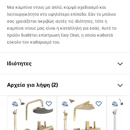
Μια καμπίνα ντους με απλό, κομψό σχεδιασμό και
λειτουργικότητα στο υψηλότερο επίπεδο. Εάν το μπάνιο
σας χρειάζεται ακριβώς αυτές τις ιδιότητες, τότε η
καμπίνα ντους μας είναι η κατάλληλη για εσάς. Αυτό το
προϊόν διαθέτει επίστρωση Easy Clean, η οποία καθιστά
εύκολο τον καθαρισμό του.
Ιδιότητες
Διαστάσεις (πόρτα x
100x80
Αρχεία για λήψη (2)
τοίχος)
Χρώμα Rea
Χρώμιο
Warunki bezpieczeństwa
Τύπος καμπίνας
Επιτοίχια
WARUNKI BEZPIECZENSTWA KABINY DRZWI
Γυαλί
Διαφανές 6mm
PARAWANY.pdf
Μέθοδος ανοίγματος
Ανακλινόμενο