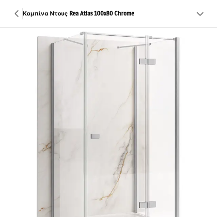
Καμπίνα Ντους Rea Atlas 100x80 Chrome