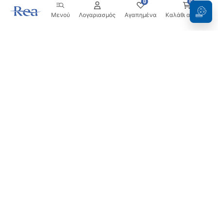
0
0
Μενού
Λογαριασμός
Αγαπημένα
Καλάθι αγορών
Ενημερωτικό δελτίο
Μείνετε ενημερωμένοι με νέα και προσφορές!
Εγγραφή
Εισάγοντας και επιβεβαιώνοντας τα στοιχεία σας,
συμφωνείτε να λαμβάνετε το ενημερωτικό δελτίο
σύμφωνα με τους όρους που ορίζονται στους
Όρους και
Προϋποθέσεις
.