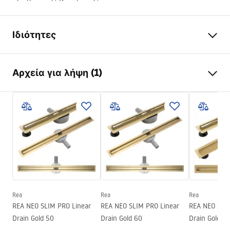
Ιδιότητες
Τύπος αποστράγγισης
Κανονικό
Αρχεία για λήψη (1)
Τύπος σιφωνίου νεροχύτη
χαμηλό 360°
Μήκος αποστράγγισης (cm)
90
Οδηγίες συναρμολόγησης
Υλικό αποστράγγισης
Ανοξείδωτος χάλυβας AISI
LINEAR-3.pdf
304
Χρώμα Rea
Βουρτσισμένο ατσάλι
Κάλυμμα
Αναστρέψιμο 2σε1
Χωρητικότητα
0,45 l/s
Επίστρωση
Nano Flex
Rea
Rea
Rea
Εγγύηση
120 miesięcy konstrukcja
REA NEO SLIM PRO Linear
REA NEO SLIM PRO Linear
REA NEO SLIM
stalowa, 24 miesiące
Drain Gold 50
Drain Gold 60
Drain Gold 9