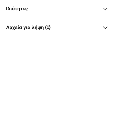
Ιδιότητες
Τύπος αποστράγγισης
Κανονικό
Αρχεία για λήψη (1)
Τύπος σιφωνίου νεροχύτη
σταθερό
Μήκος αποστράγγισης (cm)
90
Οδηγίες συναρμολόγησης
Υλικό αποστράγγισης
Ανοξείδωτος χάλυβας AISI
LINEAR-2.pdf
304
Χρώμα Rea
Χαλκός βουρτσισμένος
Κάλυμμα
Αναστρέψιμο 2σε1
Χωρητικότητα
0,45 l/s
Επίστρωση
Nano Flex
Εγγύηση
120 miesięcy konstrukcja
stalowa, 24 miesiące
pozostałe elementy