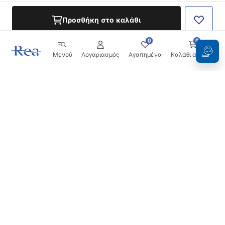
Προσθήκη στο καλάθι
0
0
Μενού
Λογαριασμός
Αγαπημένα
Καλάθι αγορών
Ενημερωτικό δελτίο
Μείνετε ενημερωμένοι με νέα και προσφορές!
Εγγραφή
Εισάγοντας και επιβεβαιώνοντας τα στοιχεία σας,
συμφωνείτε να λαμβάνετε το ενημερωτικό δελτίο