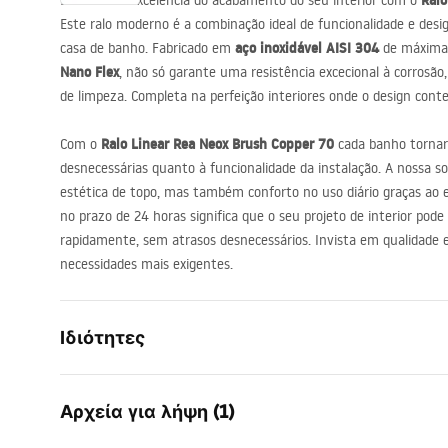
Ralo
Descubra a excelência do acabamento do seu interior com o
Este ralo moderno é a combinação ideal de funcionalidade e desig
aço inoxidável
AISI
304
casa de banho. Fabricado em
de máxima 
Nano Flex
, não só garante uma resistência excecional à corrosã
de limpeza. Completa na perfeição interiores onde o design conte
Ralo Linear Rea Neox Brush Copper 70
Com o
cada banho tornar
desnecessárias quanto à funcionalidade da instalação. A nossa 
estética de topo, mas também conforto no uso diário graças ao e
no prazo de 24 horas significa que o seu projeto de interior pode
rapidamente, sem atrasos desnecessários. Invista em qualidade 
necessidades mais exigentes.
Ιδιότητες
Τύπος αποστράγγισης
Κανονικό
Αρχεία για λήψη (1)
Τύπος σιφωνίου νεροχύτη
σταθερό