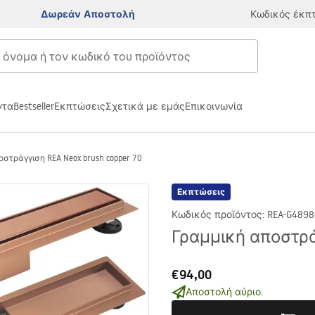
Δωρεάν Αποστολή
Κωδικός έκπ
ντα
Bestseller
Εκπτώσεις
Σχετικά με εμάς
Επικοινωνία
στράγγιση REA Neox brush copper 70
Εκπτώσεις
Κωδικός προϊόντος
:
REA-G4898
Γραμμική αποστράγ
€94,00
Αποστολή αύριο.