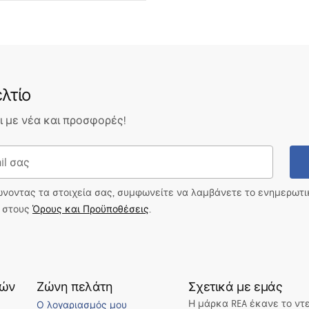
ος χάλυβας AISI 304
υρτσισμένος
μο 2σε1
λτίο
 με νέα και προσφορές!
y konstrukcja stalowa, 24
zostałe elementy
ώνοντας τα στοιχεία σας, συμφωνείτε να λαμβάνετε το ενημερωτ
ι στους
Όρους και Προϋποθέσεις
.
τών
Ζώνη πελάτη
Σχετικά με εμάς
Η μάρκα REA έκανε το ντ
Ο λογαριασμός μου