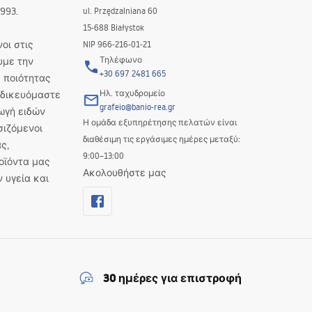
993.
ul. Przędzalniana 60
15-688 Białystok
οι στις
NIP 966-216-01-21
Τηλέφωνο
υμε την
+30 697 2481 665
 ποιότητας
Ηλ. ταχυδρομείο
Ειδικευόμαστε
grafeio@banio-rea.gr
ωγή ειδών
Η ομάδα εξυπηρέτησης πελατών είναι
σιζόμενοι
διαθέσιμη τις εργάσιμες ημέρες μεταξύ:
ς,
9:00–13:00
οϊόντα μας
Ακολουθήστε μας
ν υγεία και
30 ημέρες για επιστροφή