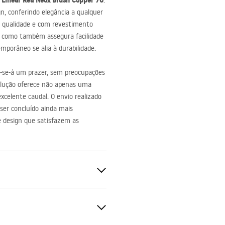
 Linear Rea Neox Brush Copper 70
.
n, conferindo elegância a qualquer
qualidade e com revestimento
o, como também assegura facilidade
mporâneo se alia à durabilidade.
-se-á um prazer, sem preocupações
solução oferece não apenas uma
xcelente caudal. O envio realizado
 ser concluído ainda mais
e design que satisfazem as