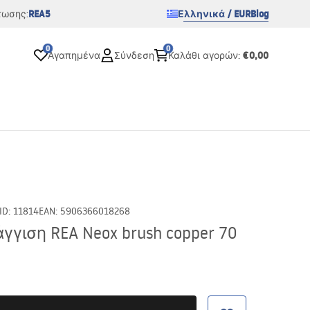
REA5
Ελληνικά / EUR
Blog
τωσης:
0
0
€0,00
Αγαπημένα
Σύνδεση
Καλάθι αγορών
:
ID
:
11814
EAN
:
5906366018268
γιση REA Neox brush copper 70