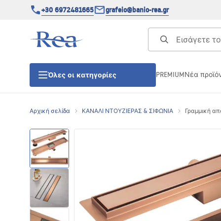
+30 6972481665
grafeio@banio-rea.gr
PREMIUM
Νέα προϊό
Όλες οι κατηγορίες
Αρχική σελίδα
ΚΑΝΑΛΙ ΝΤΟΥΖΙΕΡΑΣ & ΣΙΦΩΝΙΑ
Γραμμική απο
ΚΑΜΠΙΝΕΣ ΝΤΟΥΖΙΕΡΑΣ
Πόρτες ντουζίερας
ΒΑΣΕΙΣ ΝΤΟΥΖΙΕΡΑΣ
ΣΙΦΩΝΙΑ ΔΑΠΕΔΟΥ