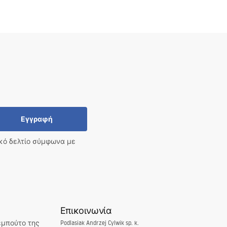
Εγγραφή
ικό δελτίο σύμφωνα με
Επικοινωνία
εμπούτο της
Podlasiak Andrzej Cylwik sp. k.