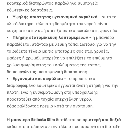
εσωτερικά διατηρώντας παράλληλα συμπαγείς
εξωτερικές διαστάσεις.
Υψηλής ποιότητας υγειονομικό ακρυλικό
– αυτό το
υλικό διατηρεί τέλεια τη θερμότητα του νερού, είναι
ευχάριστο στην αφή και εξαιρετικά εύκολο στη φροντίδα.
Πλήρης εξατομίκευση λεπτομερειών
– η μπανιέρα
παραδίδεται στάνταρ με λευκή τάπα. Ωστόσο, για να την
ταιριάξετε τέλεια με τις μπαταρίες σας (π.χ. χρυσές,
μαύρες ή χρωμέ), μπορείτε να επιλέξετε το επιθυμητό
χρώμα φινιρίσματος του καλύμματος της τάπας,
δημιουργώντας μια αρμονική διακόσμηση.
Εργονομία και ασφάλεια
– το προσεκτικά
διαμορφωμένο εσωτερικό εγγυάται άνετη στήριξη για την
πλάτη, ενώ η ενσωματωμένη οπή υπερχείλισης
προστατεύει από τυχαία υπερχείλιση νερού,
εξασφαλίζοντας ηρεμία κατά την ανάπαυση.
μπανιέρα Bellanto Slim
αριστερή και δεξιά
Η
διατίθεται σε
έκδοση, επιτρέποντας την τέλεια προσαρμογή στη διάταξη