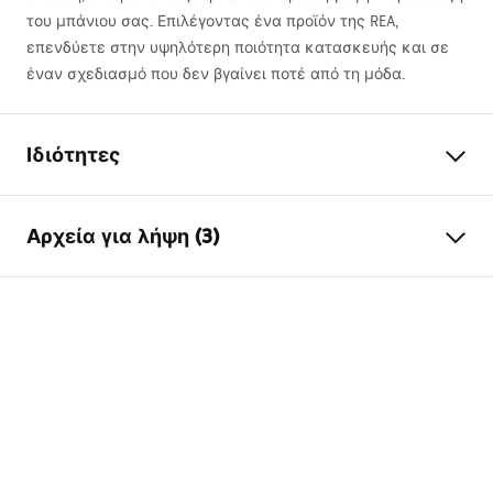
του μπάνιου σας. Επιλέγοντας ένα προϊόν της
REA
,
επενδύετε στην υψηλότερη ποιότητα κατασκευής και σε
έναν σχεδιασμό που δεν βγαίνει ποτέ από τη μόδα.
Ιδιότητες
Τύπος λουτρού
γωνία
Αρχεία για λήψη (3)
Χρώμα
Λευκό
Υλικό
Ακρυλικό
Manual
Μήκος
1500
mm
Instrukcja_wanien_naro__nych.pdf
Πλάτος
740
mm
Ύψος
570
mm
Πληροφορίες ασφαλείας
Πλευρά εγκατάστασης
Δεξιά
WARUNKI_BEZPIECZENSTWA_WANNY.pdf
Βαλβίδα και σιφόνι
Ναι
περιλαμβάνονται