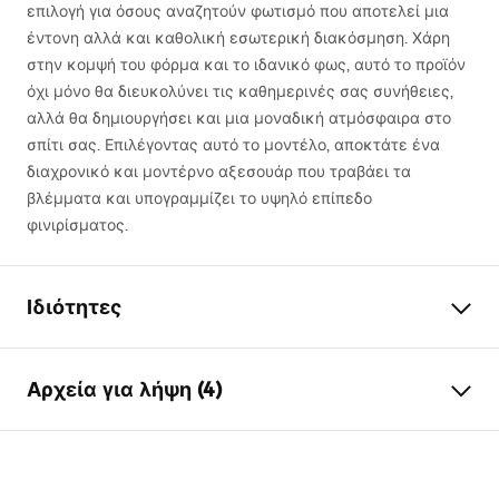
επιλογή για όσους αναζητούν φωτισμό που αποτελεί μια
έντονη αλλά και καθολική εσωτερική διακόσμηση. Χάρη
στην κομψή του φόρμα και το ιδανικό φως, αυτό το προϊόν
όχι μόνο θα διευκολύνει τις καθημερινές σας συνήθειες,
αλλά θα δημιουργήσει και μια μοναδική ατμόσφαιρα στο
σπίτι σας. Επιλέγοντας αυτό το μοντέλο, αποκτάτε ένα
διαχρονικό και μοντέρνο αξεσουάρ που τραβάει τα
βλέμματα και υπογραμμίζει το υψηλό επίπεδο
φινιρίσματος.
Ιδιότητες
Μοντέλο
SWE051-1W
Αρχεία για λήψη (4)
Τύπος λαμπτήρα
Φωτιστικό τοίχου
Μήκος (mm)
800
mm
Warunki bezpieczeństwa
Πλάτος (mm)
100
mm
WARUNKI BEZPIECZENSTWA LAMPY.pdf