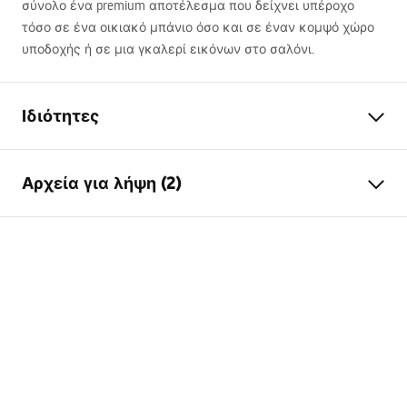
σύνολο ένα premium αποτέλεσμα που δείχνει υπέροχο
τόσο σε ένα οικιακό μπάνιο όσο και σε έναν κομψό χώρο
υποδοχής ή σε μια γκαλερί εικόνων στο σαλόνι.
Ιδιότητες
Μοντέλο
SWE020-1W
Αρχεία για λήψη (2)
Τύπος λαμπτήρα
Φωτιστικό τοίχου
Μήκος (mm)
600
mm
Warunki bezpieczeństwa
Πλάτος (mm)
300
mm
WARUNKI BEZPIECZENSTWA LAMPY.pdf
Ύψος (mm)
50
mm
Παροχή ρεύματος
Δίκτυο ~220V - ~240V
Οδηγίες τοποθέτησης
Υλικό κατασκευής
αλουμίνιο, μέταλλο,
Manual_SWE024-1W.pdf
πλαστικό
Φωτεινή ροή
1001 - 1500 lm