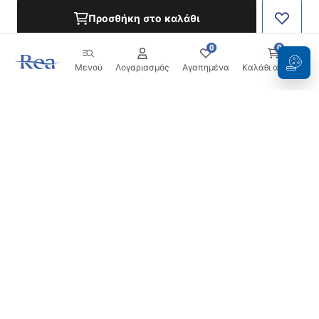
Προσθήκη στο καλάθι
0
0
Μενού
Λογαριασμός
Αγαπημένα
Καλάθι αγορών
Ενημερωτικό δελτίο
Μείνετε ενημερωμένοι με νέα και προσφορές!
Εγγραφή
Εισάγοντας και επιβεβαιώνοντας τα στοιχεία σας,
συμφωνείτε να λαμβάνετε το ενημερωτικό δελτίο
σύμφωνα με τους όρους που ορίζονται στους
Όρους και