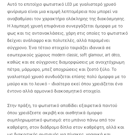
Αυτό το επιτοίχιο φωτιστικό
LED
με γυαλιστερό χρυσό
φινίρισμα είναι μια κομψή λεπτομέρεια που μπορεί να
αναβαθμίσει τον χαρακτήρα ολόκληρης της διακόσμησης.
Η λαμπερή χρυσή επιφάνεια συνεργάζεται όμορφα με το
φως και τις αντανακλάσεις, χάρη στις οποίες το φωτιστικό
δείχνει ανάλαφρο και πολυτελές, αλλά παραμένει
σύγχρονο. Ένα τέτοιο στοιχείο ταιριάζει ιδανικά σε
εσωτερικούς χώρους modern classic, soft glamour, art déco,
καθώς και σε σύγχρονες διαμορφώσεις με ανοιχτόχρωμη
πέτρα, μάρμαρο, μπεζ αποχρώσεις και ζεστό ξύλο. Το
γυαλιστερό χρυσό συνδυάζεται επίσης πολύ όμορφα με το
μαύρο και το λευκό – ιδιαίτερα εκεί όπου χρειάζεται ένα
έντονο αλλά αρμονικό διακοσμητικό στοιχείο.
Στην πράξη, το φωτιστικό αποδίδει εξαιρετικά παντού
όπου χρειάζεστε ακριβή και αισθητικά όμορφο
συμπληρωματικό φωτισμό: στο μπάνιο πάνω από τον
καθρέφτη, στον διάδρομο δίπλα στον καθρέφτη, αλλά και
ως διακριτικός φωτισμός για πίνακες, γραφικά και