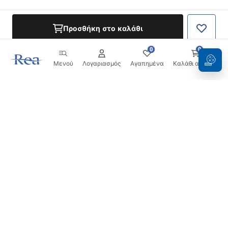
Προσθήκη στο καλάθι
0
0
Μενού
Λογαριασμός
Αγαπημένα
Καλάθι αγορών
Ενημερωτικό δελτίο
Μείνετε ενημερωμένοι με νέα και προσφορές!
Εγγραφή
Εισάγοντας και επιβεβαιώνοντας τα στοιχεία σας,
συμφωνείτε να λαμβάνετε το ενημερωτικό δελτίο