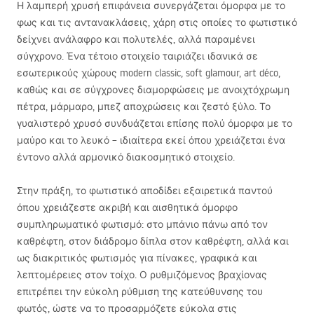
Η λαμπερή χρυσή επιφάνεια συνεργάζεται όμορφα με το
φως και τις αντανακλάσεις, χάρη στις οποίες το φωτιστικό
δείχνει ανάλαφρο και πολυτελές, αλλά παραμένει
σύγχρονο. Ένα τέτοιο στοιχείο ταιριάζει ιδανικά σε
εσωτερικούς χώρους modern classic, soft glamour, art déco,
καθώς και σε σύγχρονες διαμορφώσεις με ανοιχτόχρωμη
πέτρα, μάρμαρο, μπεζ αποχρώσεις και ζεστό ξύλο. Το
γυαλιστερό χρυσό συνδυάζεται επίσης πολύ όμορφα με το
μαύρο και το λευκό – ιδιαίτερα εκεί όπου χρειάζεται ένα
έντονο αλλά αρμονικό διακοσμητικό στοιχείο.
Στην πράξη, το φωτιστικό αποδίδει εξαιρετικά παντού
όπου χρειάζεστε ακριβή και αισθητικά όμορφο
συμπληρωματικό φωτισμό: στο μπάνιο πάνω από τον
καθρέφτη, στον διάδρομο δίπλα στον καθρέφτη, αλλά και
ως διακριτικός φωτισμός για πίνακες, γραφικά και
λεπτομέρειες στον τοίχο. Ο ρυθμιζόμενος βραχίονας
επιτρέπει την εύκολη ρύθμιση της κατεύθυνσης του
φωτός, ώστε να το προσαρμόζετε εύκολα στις