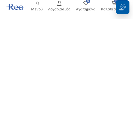
0
0
Μενού
Λογαριασμός
Αγαπημένα
Καλάθι αγορών
Ενημερωτικό δελτίο
Μείνετε ενημερωμένοι με νέα και προσφορές!
Εγγραφή
Εισάγοντας και επιβεβαιώνοντας τα στοιχεία σας,
συμφωνείτε να λαμβάνετε το ενημερωτικό δελτίο
σύμφωνα με τους όρους που ορίζονται στους
Όρους και
Προϋποθέσεις
.