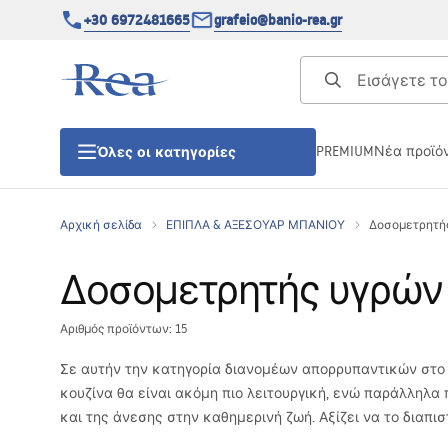
+30 6972481665
grafeio@banio-rea.gr
PREMIUM
Νέα προϊό
Όλες οι κατηγορίες
Αρχική σελίδα
ΕΠΙΠΛΑ & ΑΞΕΣΟΥΑΡ ΜΠΑΝΙΟΥ
Δοσομετρητής
ΚΑΜΠΙΝΕΣ ΝΤΟΥΖΙΕΡΑΣ
Δοσομετρητής υγρών 
Πόρτες ντουζίερας
Αριθμός προϊόντων: 15
ΒΑΣΕΙΣ ΝΤΟΥΖΙΕΡΑΣ
Σε αυτήν την κατηγορία διανομέων απορρυπαντικών στο 
κουζίνα θα είναι ακόμη πιο λειτουργική, ενώ παράλληλα 
ΣΙΦΩΝΙΑ ΔΑΠΕΔΟΥ
και της άνεσης στην καθημερινή ζωή. Αξίζει να το διαπ
Πρακτική λύση — διανομέας για υγρό πιάτων