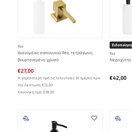
Ειδοποίηση
Rea
Διανομέας σαπουνιού Rea, τετράγωνο,
Rea
βουρτσισμένο χρυσό
Νεροχύτης γ
€27,00
€42,00
Η χαμηλότερη τιμή τις τελευταίες 30 ημέρες πριν
την έκπτωση:
€11,00
Κανονική τιμή
:
€38,00