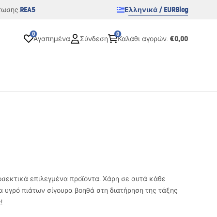
REA5
Ελληνικά / EUR
Blog
τωσης:
0
0
€0,00
Αγαπημένα
Σύνδεση
Καλάθι αγορών
:
οσεκτικά επιλεγμένα προϊόντα. Χάρη σε αυτά κάθε
ια υγρό πιάτων σίγουρα βοηθά στη διατήρηση της τάξης
!