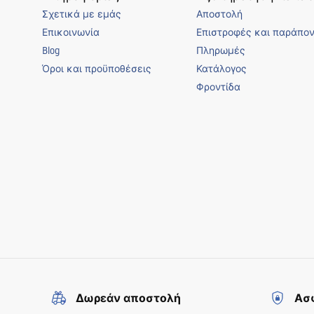
Σχετικά με εμάς
Αποστολή
κερδίζει όχι μόνο άνεση αλλά και τη δυνατότητα να αναδείξει το
Επικοινωνία
Επιστροφές και παράπο
Σας ενθαρρύνουμε τώρα να επωφεληθείτε από την επαγγελματική σ
Blog
Πληρωμές
για τα σπίτια τους. Σας ευχόμαστε πολύ επιτυχημένες αγορές! Καλή
Όροι και προϋποθέσεις
Κατάλογος
Φροντίδα
Δωρεάν αποστολή
Ασφ