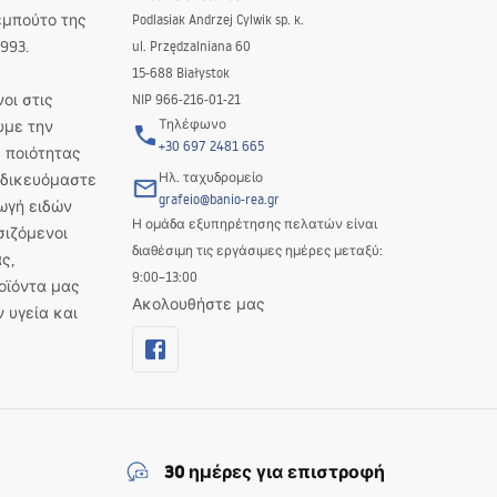
εμπούτο της
Podlasiak Andrzej Cylwik sp. k.
993.
ul. Przędzalniana 60
λάτες να κάνουν την καλύτερη επιλογή των απαραίτητων αξεσουάρ
15-688 Białystok
οι στις
NIP 966-216-01-21
Τηλέφωνο
υμε την
+30 697 2481 665
 ποιότητας
Ηλ. ταχυδρομείο
Ειδικευόμαστε
grafeio@banio-rea.gr
ωγή ειδών
Η ομάδα εξυπηρέτησης πελατών είναι
σιζόμενοι
διαθέσιμη τις εργάσιμες ημέρες μεταξύ:
ς,
9:00–13:00
οϊόντα μας
Ακολουθήστε μας
ν υγεία και
30 ημέρες για επιστροφή