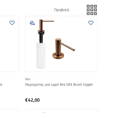
βά την προσοχή. Οι διανομείς για υγρό πιάτων είναι μια
Προβολή
:
ατα, μπορείτε με ευκολία να προσαρμόσετε τον
σο οργάνωση όσο και αισθητική.
Rea
ck
Νεροχύτης για υγρό Rea DEX Brush Copper
€42,00