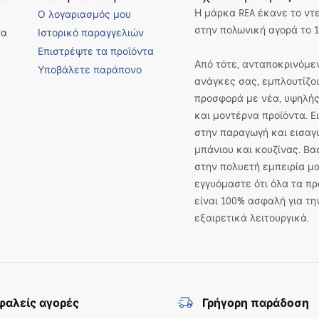
Η μάρκα REA έκανε το ντ
Ο λογαριασμός μου
ν μοναδικό χαρακτήρα αυτών των χώρων.
στην πολωνική αγορά το 1
να
Ιστορικό παραγγελιών
υμβουλευτική και υποστήριξη των ειδικών μας, οι οποίοι βοηθούν τους πε
Επιστρέψτε τα προϊόντα
 επιτυχία!
Από τότε, ανταποκρινόμεν
Υποβάλετε παράπονο
ανάγκες σας, εμπλουτίζο
προσφορά με νέα, υψηλής
και μοντέρνα προϊόντα. 
στην παραγωγή και εισαγ
μπάνιου και κουζίνας. Βα
στην πολυετή εμπειρία μα
εγγυόμαστε ότι όλα τα πρ
είναι 100% ασφαλή για τη
εξαιρετικά λειτουργικά.
αλείς αγορές
Γρήγορη παράδοση