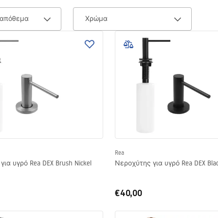
υγρό πιάτων θα είναι πάντα κοντά σας, ενώ ταυτόχρονα δεν θα τρα
 απόθεμα
Χρώμα
ς τάξης στον πάγκο της κουζίνας. Χάρη σε διάφορα στυλ και σχήμ
χεδόν κάθε κουζίνας. Η εγκατάστασή του προσδίδει στον χώρο τό
Rea
ια υγρό Rea DEX Brush Nickel
Νεροχύτης για υγρό Rea DEX Bla
€40,00