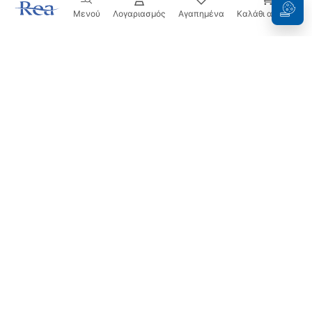
Μενού
Λογαριασμός
Αγαπημένα
Καλάθι αγορών
Ενημερωτικό δελτίο
Μείνετε ενημερωμένοι με νέα και προσφορές!
Εγγραφή
Εισάγοντας και επιβεβαιώνοντας τα στοιχεία σας,
συμφωνείτε να λαμβάνετε το ενημερωτικό δελτίο
σύμφωνα με τους όρους που ορίζονται στους
Όρους και
Προϋποθέσεις
.