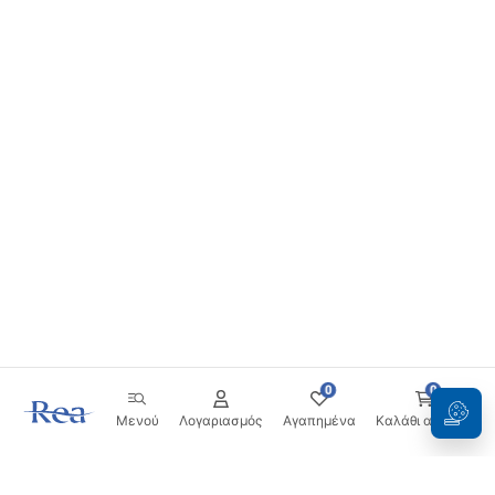
Installatie instructies
manual - NL.pdf
инструкции за инсталација
manual - ME.pdf
упутства за инсталацију
manual - RS.pdf
instructions d'installation
manual - BE.pdf
0
0
Installationsanleitung
Μενού
Λογαριασμός
Αγαπημένα
Καλάθι αγορών
manual - AT.pdf