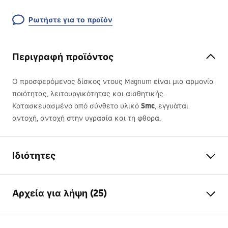
Ρωτήστε για το προϊόν
Περιγραφή προϊόντος
Ο προσφερόμενος δίσκος ντους Magnum είναι μια αρμονία
ποιότητας, λειτουργικότητας και αισθητικής.
Smc
Κατασκευασμένο από σύνθετο υλικό
, εγγυάται
αντοχή, αντοχή στην υγρασία και τη φθορά.
Ιδιότητες
Χρώμα
Γκρι
Αρχεία για λήψη (25)
Υλικό
Σύνθετο υλικό SMC
Μήκος
1200
mm
instrukcja montażu