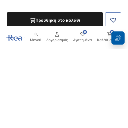
Προσθήκη στο καλάθι
0
0
Μενού
Λογαριασμός
Αγαπημένα
Καλάθι αγορών
Ενημερωτικό δελτίο
Μείνετε ενημερωμένοι με νέα και προσφορές!
Εγγραφή
Εισάγοντας και επιβεβαιώνοντας τα στοιχεία σας,