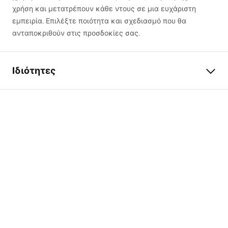
χρήση και μετατρέπουν κάθε ντους σε μια ευχάριστη
εμπειρία. Επιλέξτε ποιότητα και σχεδιασμό που θα
ανταποκριθούν στις προσδοκίες σας.
Ιδιότητες
Τύπος προϊόντος
Λωρίδα κλίσης
Χρώμα
Μαύρο
Υλικό
ανοξείδωτο ατσάλι
Μήκος
1400
mm
Ύψος
27
mm
Πλάτος
37
mm
Πάχος ατσαλιού
1
mm
Κόβεται
Ναι
Ιστοσελίδα
Δεξιά, Αριστερά