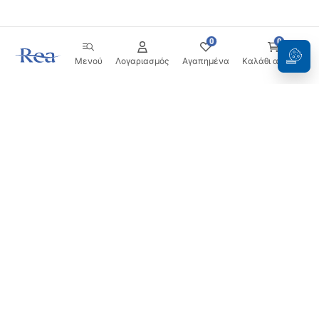
0
0
Μενού
Λογαριασμός
Αγαπημένα
Καλάθι αγορών
Ενημερωτικό δελτίο
Μείνετε ενημερωμένοι με νέα και προσφορές!
Εγγραφή
Εισάγοντας και επιβεβαιώνοντας τα στοιχεία σας,
συμφωνείτε να λαμβάνετε το ενημερωτικό δελτίο
σύμφωνα με τους όρους που ορίζονται στους
Όρους και