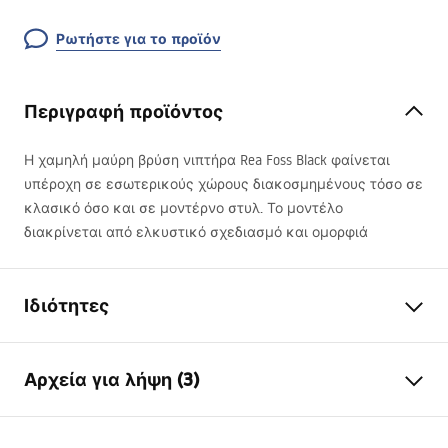
Ρωτήστε για το προϊόν
Περιγραφή προϊόντος
Η χαμηλή μαύρη βρύση νιπτήρα Rea Foss Black φαίνεται
υπέροχη σε εσωτερικούς χώρους διακοσμημένους τόσο σε
κλασικό όσο και σε μοντέρνο στυλ. Το μοντέλο
διακρίνεται από ελκυστικό σχεδιασμό και ομορφιά
Ιδιότητες
Τύπος βρύσης
του νιπτήρα
Αρχεία για λήψη (3)
Τρόπος εγκατάστασης
Επιτραπέζια
Χρώμα
Μαύρο
Όροι εγγύησης