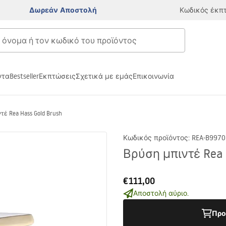
Δωρεάν Αποστολή
Κωδικός έκπ
ντα
Bestseller
Εκπτώσεις
Σχετικά με εμάς
Επικοινωνία
τέ Rea Hass Gold Brush
Κωδικός προϊόντος
:
REA-B9970
Βρύση μπιντέ Rea 
€111,00
Αποστολή αύριο.
Προ