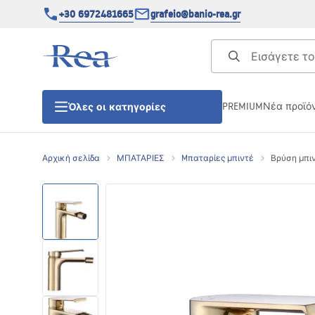
+30 6972481665
grafeio@banio-rea.gr
PREMIUM
Νέα προϊό
Όλες οι κατηγορίες
Αρχική σελίδα
ΜΠΑΤΑΡΙΕΣ
Mπαταρίες μπιντέ
Βρύση μπιν
ΚΑΜΠΙΝΕΣ ΝΤΟΥΖΙΕΡΑΣ
Πόρτες ντουζίερας
ΒΑΣΕΙΣ ΝΤΟΥΖΙΕΡΑΣ
ΣΙΦΩΝΙΑ ΔΑΠΕΔΟΥ