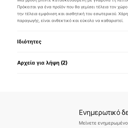
Μια βρύση μπιντέ κατασκευασμένη με γνώμονα τη λειτου
Πρόκειται για ένα προϊόν που θα γεμίσει τέλεια τον χώρ
την τέλεια εμφάνιση και αισθητική του εσωτερικού. Χάρη
παραγωγής, είναι ανθεκτικό και εύκολο να καθαριστεί.
Ιδιότητες
Τύπος βρύσης
του μπιντέ
Αρχεία για λήψη (2)
Τρόπος εγκατάστασης
Επιτραπέζ
Χρώμα
Χρυσό βου
Οδηγίες
Όροι
Τύπος στομίου
Περιστρε
συναρμολόγησης
Warra
Υλικό
Ορείχαλκ
Faucet
Faucet.pdf
Εύρος εκροής
105
mm
Ενημερωτικό δε
Ύψος
145
mm
Τεχνολογία επικάλυψης
PVD
Μείνετε ενημερωμένοι