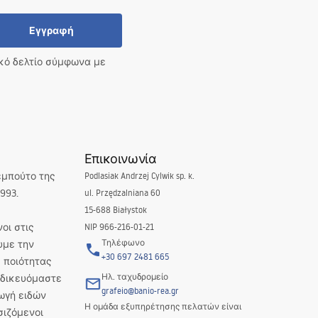
Εγγραφή
ικό δελτίο σύμφωνα με
Επικοινωνία
εμπούτο της
Podlasiak Andrzej Cylwik sp. k.
993.
ul. Przędzalniana 60
15-688 Białystok
οι στις
NIP 966-216-01-21
Τηλέφωνο
υμε την
+30 697 2481 665
 ποιότητας
Ηλ. ταχυδρομείο
Ειδικευόμαστε
grafeio@banio-rea.gr
ωγή ειδών
Η ομάδα εξυπηρέτησης πελατών είναι
σιζόμενοι