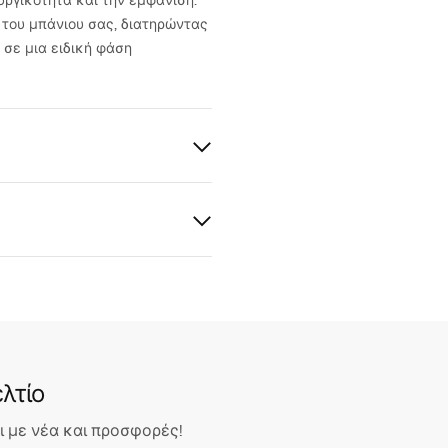
ργικότητα και την εμφάνιση.
ο του μπάνιου σας, διατηρώντας
 σε μια ειδική φάση
ια
ρτσισμένο
 εγγύησης
φόμενη
nty_Terms_and_Conditions_
ος
s_-_5.pdf
λτίο
 με νέα και προσφορές!