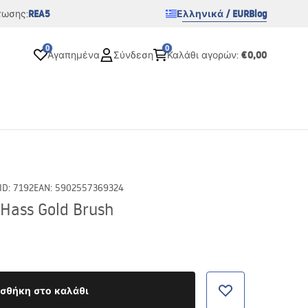
REA5
Ελληνικά / EUR
Blog
τωσης:
0
0
€0,00
Αγαπημένα
Σύνδεση
Καλάθι αγορών
:
ID
:
7192
EAN
:
5902557369324
Hass Gold Brush
σθήκη στο καλάθι