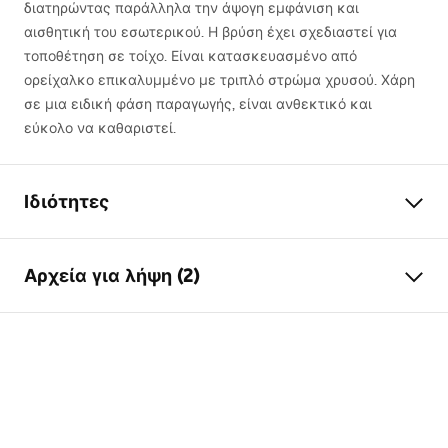
διατηρώντας παράλληλα την άψογη εμφάνιση και
αισθητική του εσωτερικού. Η βρύση έχει σχεδιαστεί για
τοποθέτηση σε τοίχο. Είναι κατασκευασμένο από
ορείχαλκο επικαλυμμένο με τριπλό στρώμα χρυσού. Χάρη
σε μια ειδική φάση παραγωγής, είναι ανθεκτικό και
εύκολο να καθαριστεί.
Ιδιότητες
Τύπος βρύσης
μπανιέρας
Αρχεία για λήψη (2)
Τρόπος εγκατάστασης
Επιτοίχια
Χρώμα
Τιτάνιο
Οδηγίες συναρμολόγησης
Τύπος στομίου
Σταθερή
Faucet.pdf
Υλικό
Ορείχαλκος , ABS
Εύρος εκροής
170
mm
Όροι εγγύησης
Ύψος
115
mm