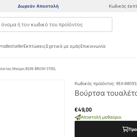
Δωρεάν Αποστολή
Κωδικός έκπ
ντα
Bestseller
Εκπτώσεις
Σχετικά με εμάς
Επικοινωνία
λέτας Μαύρη B106 BRUSH STEEL
Κωδικός προϊόντος
:
REA-88091
Βούρτσα τουαλέτ
€49,00
Αποστολή μεθαύριο.
Προ