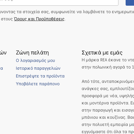
ώνοντας τα στοιχεία σας, συμφωνείτε να λαμβάνετε το ενημερωτ
ι στους
Όρους και Προϋποθέσεις
.
τών
Ζώνη πελάτη
Σχετικά με εμάς
Η μάρκα REA έκανε το ντ
Ο λογαριασμός μου
στην πολωνική αγορά το 1
να
Ιστορικό παραγγελιών
Επιστρέψτε τα προϊόντα
Από τότε, ανταποκρινόμεν
Υποβάλετε παράπονο
ανάγκες σας, εμπλουτίζο
προσφορά με νέα, υψηλής
και μοντέρνα προϊόντα. 
στην παραγωγή και εισαγ
μπάνιου και κουζίνας. Βα
στην πολυετή εμπειρία μα
εγγυόμαστε ότι όλα τα πρ