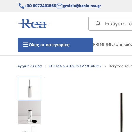
+30 6972481665
grafeio@banio-rea.gr
PREMIUM
Νέα προϊό
Όλες οι κατηγορίες
Αρχική σελίδα
ΕΠΙΠΛΑ & ΑΞΕΣΟΥΑΡ ΜΠΑΝΙΟΥ
Βούρτσα τουα
ΚΑΜΠΙΝΕΣ ΝΤΟΥΖΙΕΡΑΣ
Πόρτες ντουζίερας
ΒΑΣΕΙΣ ΝΤΟΥΖΙΕΡΑΣ
ΣΙΦΩΝΙΑ ΔΑΠΕΔΟΥ