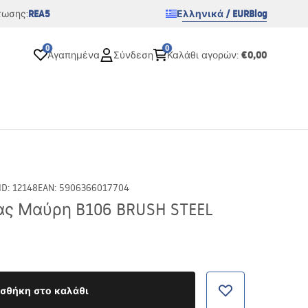
REA5
Ελληνικά / EUR
Blog
τωσης:
0
0
€0,00
Αγαπημένα
Σύνδεση
Καλάθι αγορών
:
ID
:
12148
EAN
:
5906366017704
ας Μαύρη B106 BRUSH STEEL
σθήκη στο καλάθι