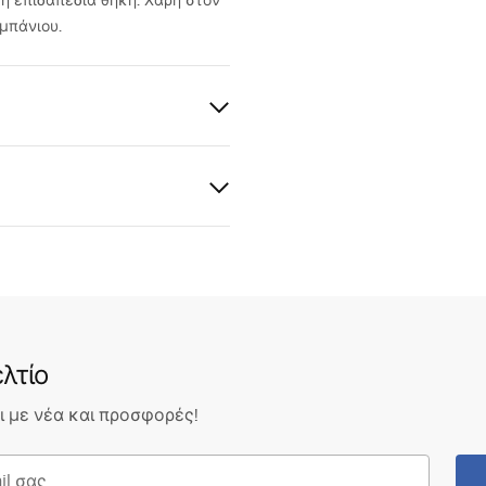
ή επιδαπέδια θήκη. Χάρη στον
μπάνιου.
ένο ατσάλι
, Μέταλλο
ια
λτίο
 με νέα και προσφορές!