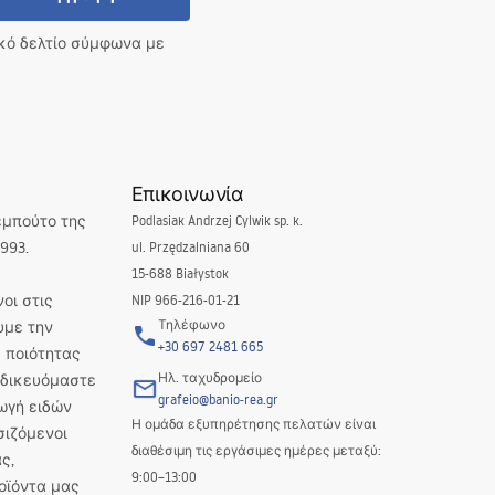
ικό δελτίο σύμφωνα με
Επικοινωνία
εμπούτο της
Podlasiak Andrzej Cylwik sp. k.
993.
ul. Przędzalniana 60
15-688 Białystok
οι στις
NIP 966-216-01-21
Τηλέφωνο
υμε την
+30 697 2481 665
 ποιότητας
Ηλ. ταχυδρομείο
Ειδικευόμαστε
grafeio@banio-rea.gr
ωγή ειδών
Η ομάδα εξυπηρέτησης πελατών είναι
σιζόμενοι
διαθέσιμη τις εργάσιμες ημέρες μεταξύ:
ς,
9:00–13:00
οϊόντα μας