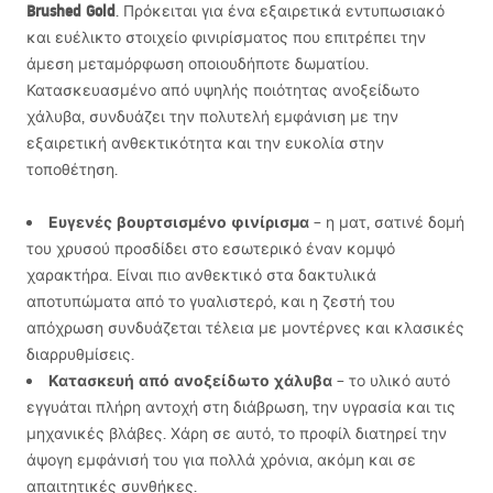
Brushed Gold
. Πρόκειται για ένα εξαιρετικά εντυπωσιακό
και ευέλικτο στοιχείο φινιρίσματος που επιτρέπει την
άμεση μεταμόρφωση οποιουδήποτε δωματίου.
Κατασκευασμένο από υψηλής ποιότητας ανοξείδωτο
χάλυβα, συνδυάζει την πολυτελή εμφάνιση με την
εξαιρετική ανθεκτικότητα και την ευκολία στην
τοποθέτηση.
Ευγενές βουρτσισμένο φινίρισμα
– η ματ, σατινέ δομή
του χρυσού προσδίδει στο εσωτερικό έναν κομψό
χαρακτήρα. Είναι πιο ανθεκτικό στα δακτυλικά
αποτυπώματα από το γυαλιστερό, και η ζεστή του
απόχρωση συνδυάζεται τέλεια με μοντέρνες και κλασικές
διαρρυθμίσεις.
Κατασκευή από ανοξείδωτο χάλυβα
– το υλικό αυτό
εγγυάται πλήρη αντοχή στη διάβρωση, την υγρασία και τις
μηχανικές βλάβες. Χάρη σε αυτό, το προφίλ διατηρεί την
άψογη εμφάνισή του για πολλά χρόνια, ακόμη και σε
απαιτητικές συνθήκες.