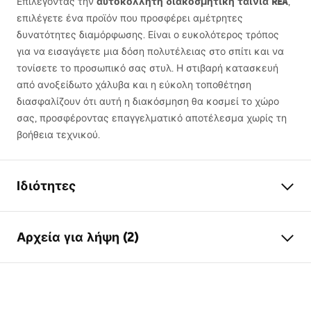
αυτοκόλλητη διακοσμητική ταινία
REA
Επιλέγοντας την
,
επιλέγετε ένα προϊόν που προσφέρει αμέτρητες
δυνατότητες διαμόρφωσης. Είναι ο ευκολότερος τρόπος
για να εισαγάγετε μια δόση πολυτέλειας στο σπίτι και να
τονίσετε το προσωπικό σας στυλ. Η στιβαρή κατασκευή
από ανοξείδωτο χάλυβα και η εύκολη τοποθέτηση
διασφαλίζουν ότι αυτή η διακόσμηση θα κοσμεί το χώρο
σας, προσφέροντας επαγγελματικό αποτέλεσμα χωρίς τη
βοήθεια τεχνικού.
Ιδιότητες
Τύπος προϊόντος
Διακοσμητική λωρίδα
Αρχεία για λήψη (2)
Χρώμα
Χρυσό βουρτσισμένο
Υλικό
ανοξείδωτο ατσάλι
Όροι εγγύησης
Μήκος
6000
mm
Warranty_Terms_and_Conditions_Accessories_-_24.pdf